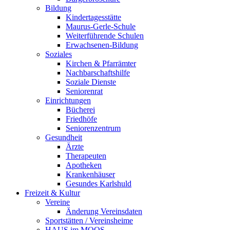
Bildung
Kindertagesstätte
Maurus-Gerle-Schule
Weiterführende Schulen
Erwachsenen-Bildung
Soziales
Kirchen & Pfarrämter
Nachbarschaftshilfe
Soziale Dienste
Seniorenrat
Einrichtungen
Bücherei
Friedhöfe
Seniorenzentrum
Gesundheit
Ärzte
Therapeuten
Apotheken
Krankenhäuser
Gesundes Karlshuld
Freizeit & Kultur
Vereine
Änderung Vereinsdaten
Sportstätten / Vereinsheime
HAUS im MOOS