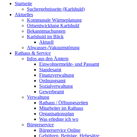
Startseite
Suchergebnisseite (Karlshuld)
Aktuelles
Kommunale Wärmeplanung
Ortsentwicklung Karlshuld
Bekanntmachungen
Karlshuld im Blick
Aktuell
Abwasser-/Vakuumstörung
Rathaus & Service
Infos aus den Ämtern
Einwohnermelde- und Passamt
Standesamt
Finanzverwaltung
Ordnungsamt
Sozialverwaltung
Gewerbeamt
Verwaltung
Rathaus / Öffnungszeiten
Mitarbeiter im Rathaus
Organisationsplan
Was erledige ich wo
Bürgerservice
Bürgerservice Online
Gebühren, Beiträge, Hebesätze