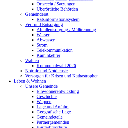
Ortsrecht / Satzungen
Überörtliche Behörden
Gemeinderat
Ratsinformationssystem
Ver- und Entsorgung
Abfallentsorgung / Mülltrennung
Wasser
Abwasser
Strom
Telekommunikation
Kaminkehrer
Wahlen
Kommunalwahl 2026
Notrufe und Notdienste
Vorsorgen für Krisen und Kathastrophen
Leben & Wohnen
Unsere Gemeinde
Einwohnerentwicklung
Geschichte
Wappen
Lage und Anfahrt
Geografische Lage
Gemeindeteile
Partnergemeinden
Bürgerbroschüre