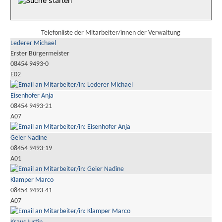
Telefonliste der Mitarbeiter/innen der Verwaltung
Lederer Michael
Erster Bürgermeister
08454 9493-0
E02
Eisenhofer Anja
08454 9493-21
A07
Geier Nadine
08454 9493-19
A01
Klamper Marco
08454 9493-41
A07