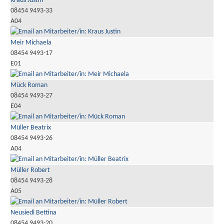
Kraus Justin
08454 9493-33
A04
Meir Michaela
08454 9493-17
E01
Mück Roman
08454 9493-27
E04
Müller Beatrix
08454 9493-26
A04
Müller Robert
08454 9493-28
A05
Neusiedl Bettina
08454 9493-20