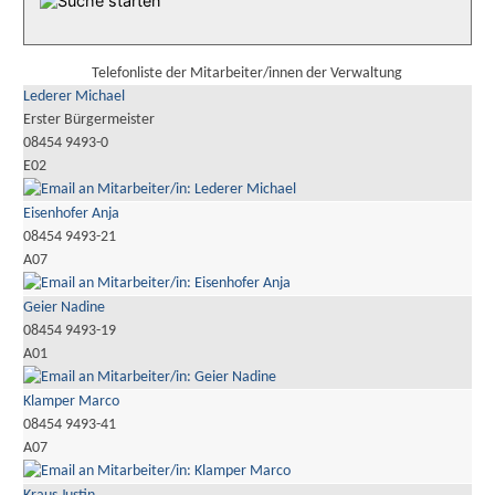
Telefonliste der Mitarbeiter/innen der Verwaltung
Lederer Michael
Erster Bürgermeister
08454 9493-0
E02
Eisenhofer Anja
08454 9493-21
A07
Geier Nadine
08454 9493-19
A01
Klamper Marco
08454 9493-41
A07