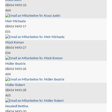
Kraus Justin
08454 9493-33
A04
Meir Michaela
08454 9493-17
E01
Mück Roman
08454 9493-27
E04
Müller Beatrix
08454 9493-26
A04
Müller Robert
08454 9493-28
A05
Neusiedl Bettina
08454 9493-20