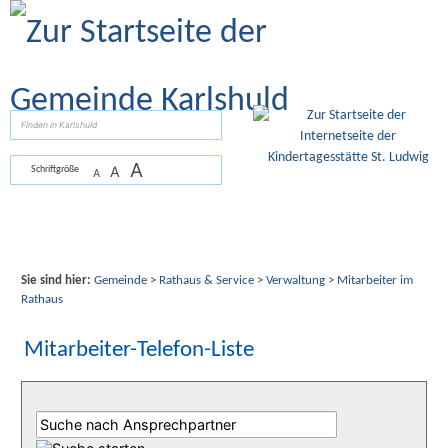
Zum Inhalt
,
zur Navigation
oder
zur Startseite
springen.
suchen
A
A
Schriftgröße
A
Sie sind hier:
Gemeinde
>
Rathaus & Service
>
Verwaltung
>
Mitarbeiter im
Rathaus
Mitarbeiter-Telefon-Liste