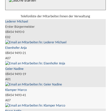
Telefonliste der Mitarbeiter/innen der Verwaltung
Lederer Michael
Erster Bürgermeister
08454 9493-0
E02
Eisenhofer Anja
08454 9493-21
A07
Geier Nadine
08454 9493-19
A01
Klamper Marco
08454 9493-41
A07