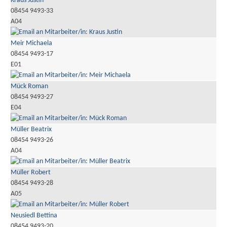
Kraus Justin
08454 9493-33
A04
Meir Michaela
08454 9493-17
E01
Mück Roman
08454 9493-27
E04
Müller Beatrix
08454 9493-26
A04
Müller Robert
08454 9493-28
A05
Neusiedl Bettina
08454 9493-20