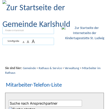
Zum Inhalt
,
zur Navigation
oder
zur Startseite
springen.
suchen
A
A
Schriftgröße
A
Sie sind hier:
Gemeinde
>
Rathaus & Service
>
Verwaltung
>
Mitarbeiter im
Rathaus
Mitarbeiter-Telefon-Liste