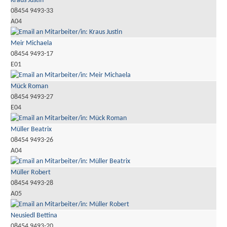
Kraus Justin
08454 9493-33
A04
Meir Michaela
08454 9493-17
E01
Mück Roman
08454 9493-27
E04
Müller Beatrix
08454 9493-26
A04
Müller Robert
08454 9493-28
A05
Neusiedl Bettina
08454 9493-20