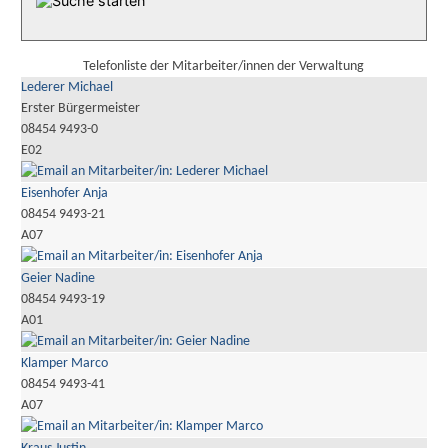
Telefonliste der Mitarbeiter/innen der Verwaltung
Lederer Michael
Erster Bürgermeister
08454 9493-0
E02
Eisenhofer Anja
08454 9493-21
A07
Geier Nadine
08454 9493-19
A01
Klamper Marco
08454 9493-41
A07