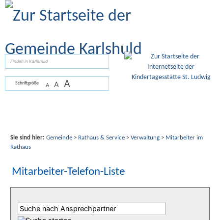
Zum Inhalt
,
zur Navigation
oder
zur Startseite
springen.
suchen
A
A
Schriftgröße
A
Sie sind hier:
Gemeinde
>
Rathaus & Service
>
Verwaltung
>
Mitarbeiter im
Rathaus
Mitarbeiter-Telefon-Liste