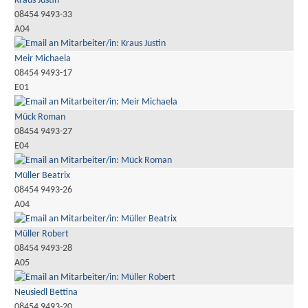
Kraus Justin
08454 9493-33
A04
Meir Michaela
08454 9493-17
E01
Mück Roman
08454 9493-27
E04
Müller Beatrix
08454 9493-26
A04
Müller Robert
08454 9493-28
A05
Neusiedl Bettina
08454 9493-20