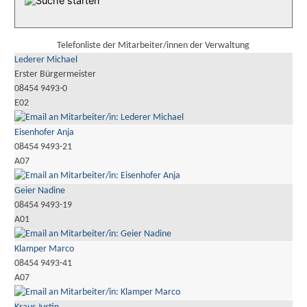
Telefonliste der Mitarbeiter/innen der Verwaltung
Lederer Michael
Erster Bürgermeister
08454 9493-0
E02
Eisenhofer Anja
08454 9493-21
A07
Geier Nadine
08454 9493-19
A01
Klamper Marco
08454 9493-41
A07