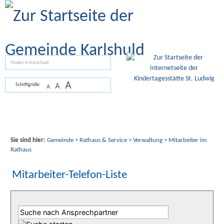
Zum Inhalt
,
zur Navigation
oder
zur Startseite
springen.
suchen
A
A
Schriftgröße
A
Sie sind hier:
Gemeinde
>
Rathaus & Service
>
Verwaltung
>
Mitarbeiter im
Rathaus
Mitarbeiter-Telefon-Liste