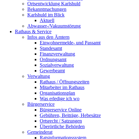
Ortsentwicklung Karlshuld
Bekanntmachungen
Karlshuld im Blick
Aktuell
Abwasser-/Vakuumstörung
Rathaus & Service
Infos aus den Ämtern
Einwohnermelde- und Passamt
Standesamt
Finanzverwaltung
Ordnungsamt
Sozialverwaltung
Gewerbeamt
Verwaltung
Rathaus / Öffnungszeiten
Mitarbeiter im Rathaus
Organisationsplan
Was erledige ich wo
Bürgerservice
Bürgerservice Online
Gebühren, Beiträge, Hebesätze
Ortsrecht / Satzungen
Überörtliche Behörden
Gemeinderat
Ratsinformationssystem