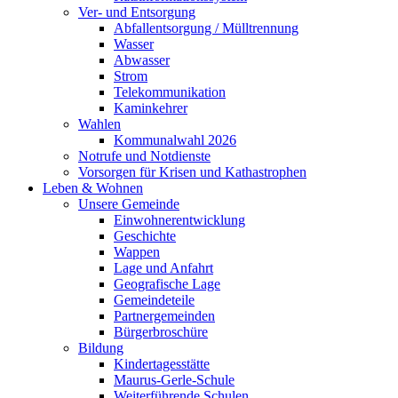
Ver- und Entsorgung
Abfallentsorgung / Mülltrennung
Wasser
Abwasser
Strom
Telekommunikation
Kaminkehrer
Wahlen
Kommunalwahl 2026
Notrufe und Notdienste
Vorsorgen für Krisen und Kathastrophen
Leben & Wohnen
Unsere Gemeinde
Einwohnerentwicklung
Geschichte
Wappen
Lage und Anfahrt
Geografische Lage
Gemeindeteile
Partnergemeinden
Bürgerbroschüre
Bildung
Kindertagesstätte
Maurus-Gerle-Schule
Weiterführende Schulen