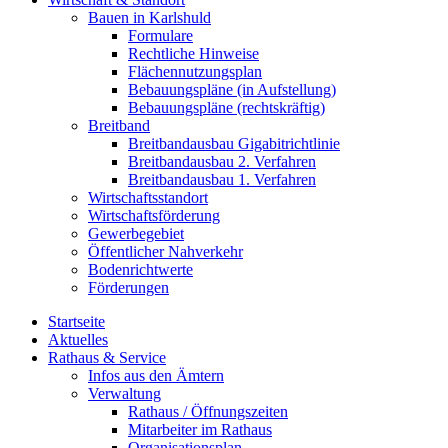
Bauen in Karlshuld
Formulare
Rechtliche Hinweise
Flächennutzungsplan
Bebauungspläne (in Aufstellung)
Bebauungspläne (rechtskräftig)
Breitband
Breitbandausbau Gigabitrichtlinie
Breitbandausbau 2. Verfahren
Breitbandausbau 1. Verfahren
Wirtschaftsstandort
Wirtschaftsförderung
Gewerbegebiet
Öffentlicher Nahverkehr
Bodenrichtwerte
Förderungen
Startseite
Aktuelles
Rathaus & Service
Infos aus den Ämtern
Verwaltung
Rathaus / Öffnungszeiten
Mitarbeiter im Rathaus
Organisationsplan