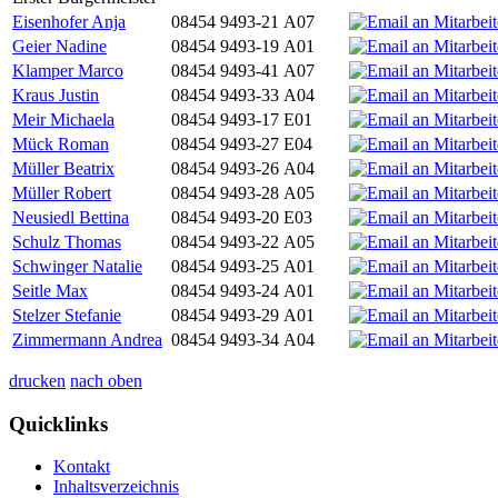
Eisenhofer Anja
08454 9493-21
A07
Geier Nadine
08454 9493-19
A01
Klamper Marco
08454 9493-41
A07
Kraus Justin
08454 9493-33
A04
Meir Michaela
08454 9493-17
E01
Mück Roman
08454 9493-27
E04
Müller Beatrix
08454 9493-26
A04
Müller Robert
08454 9493-28
A05
Neusiedl Bettina
08454 9493-20
E03
Schulz Thomas
08454 9493-22
A05
Schwinger Natalie
08454 9493-25
A01
Seitle Max
08454 9493-24
A01
Stelzer Stefanie
08454 9493-29
A01
Zimmermann Andrea
08454 9493-34
A04
drucken
nach oben
Quicklinks
Kontakt
Inhaltsverzeichnis