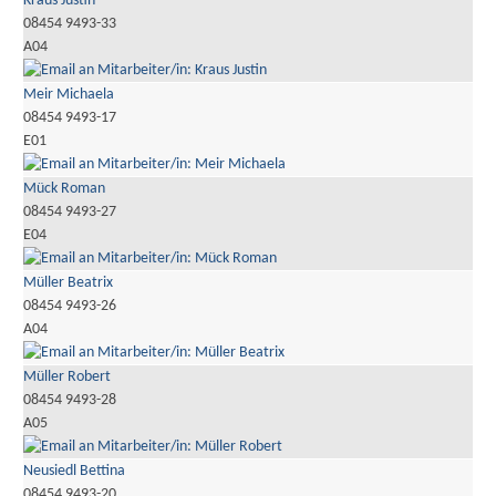
Kraus Justin
08454 9493-33
A04
Meir Michaela
08454 9493-17
E01
Mück Roman
08454 9493-27
E04
Müller Beatrix
08454 9493-26
A04
Müller Robert
08454 9493-28
A05
Neusiedl Bettina
08454 9493-20