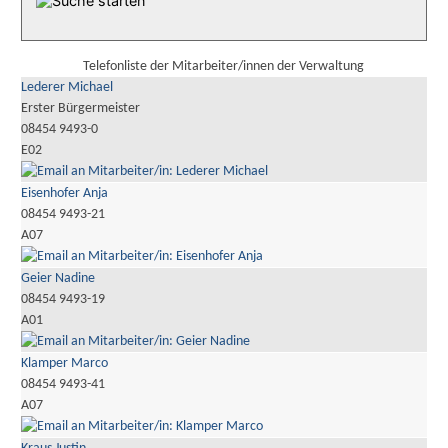
Telefonliste der Mitarbeiter/innen der Verwaltung
Lederer Michael
Erster Bürgermeister
08454 9493-0
E02
Eisenhofer Anja
08454 9493-21
A07
Geier Nadine
08454 9493-19
A01
Klamper Marco
08454 9493-41
A07