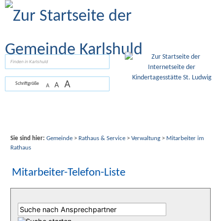
Zum Inhalt
,
zur Navigation
oder
zur Startseite
springen.
suchen
A
A
Schriftgröße
A
Sie sind hier:
Gemeinde
>
Rathaus & Service
>
Verwaltung
>
Mitarbeiter im
Rathaus
Mitarbeiter-Telefon-Liste