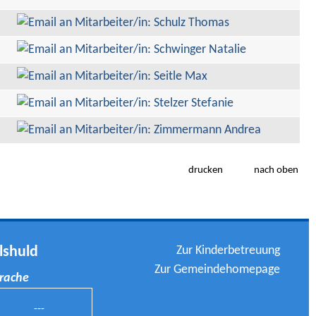
drucken
nach oben
Zur Kinderbetreuung
lshuld
Zur Gemeindehomepage
prache
---