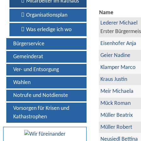
Mitarbeiter im Rathaus
Name
Organisationsplan
Lederer Michael
Was erledige ich wo
Erster Bürgermeis
Eisenhofer Anja
Bürgerservice
Geier Nadine
Gemeinderat
Klamper Marco
Ver- und Entsorgung
Kraus Justin
Wahlen
Meir Michaela
Notrufe und Notdienste
Mück Roman
Vorsorgen für Krisen und
Müller Beatrix
Kathastrophen
Müller Robert
Neusiedl Bettina