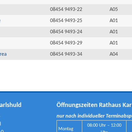
08454 9493-22
A05
e
08454 9493-25
A01
08454 9493-24
A01
08454 9493-29
A01
rea
08454 9493-34
A04
arlshuld
Öffnungszeiten Rathaus Kar
8
nur nach individueller Terminabs
d
08:00 Uhr – 12:00
Montag