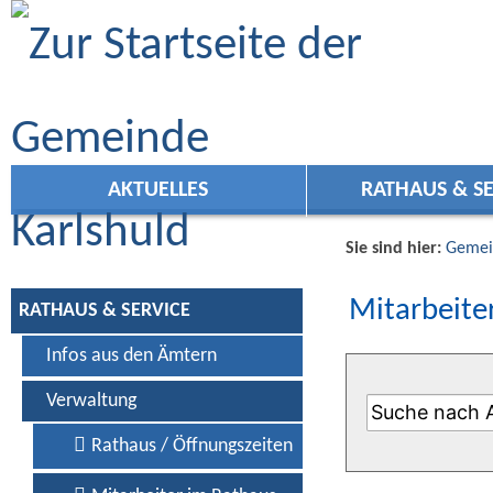
Zum Inhalt
,
zur Navigation
oder
zur Startseite
springen.
AKTUELLES
RATHAUS & SE
Sie sind hier:
Gemei
Mitarbeiter
RATHAUS & SERVICE
Infos aus den Ämtern
Verwaltung
Rathaus / Öffnungszeiten