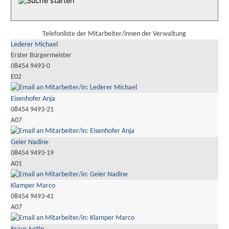
Telefonliste der Mitarbeiter/innen der Verwaltung
Lederer Michael
Erster Bürgermeister
08454 9493-0
E02
Eisenhofer Anja
08454 9493-21
A07
Geier Nadine
08454 9493-19
A01
Klamper Marco
08454 9493-41
A07