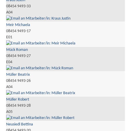
Kraus Justin
08454 9493-33
A04
Meir Michaela
08454 9493-17
E01
Mück Roman
08454 9493-27
E04
Müller Beatrix
08454 9493-26
A04
Müller Robert
08454 9493-28
A05
Neusiedl Bettina
08454 9493-20