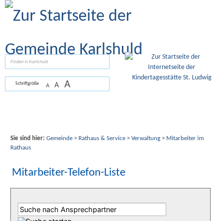
Zum Inhalt
,
zur Navigation
oder
zur Startseite
springen.
suchen
A
A
Schriftgröße
A
Sie sind hier:
Gemeinde
>
Rathaus & Service
>
Verwaltung
>
Mitarbeiter im
Rathaus
Mitarbeiter-Telefon-Liste