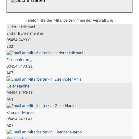
Telefonliste der Mitarbeiter/innen der Verwaltung
Lederer Michael
Erster Bürgermeister
08454 9493-0
E02
Eisenhofer Anja
08454 9493-21
A07
Geier Nadine
08454 9493-19
A01
Klamper Marco
08454 9493-41
A07