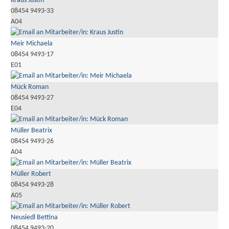
Kraus Justin
08454 9493-33
A04
Meir Michaela
08454 9493-17
E01
Mück Roman
08454 9493-27
E04
Müller Beatrix
08454 9493-26
A04
Müller Robert
08454 9493-28
A05
Neusiedl Bettina
08454 9493-20