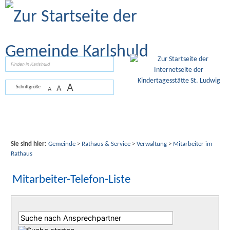
Zum Inhalt
,
zur Navigation
oder
zur Startseite
springen.
suchen
A
A
Schriftgröße
A
Sie sind hier:
Gemeinde
>
Rathaus & Service
>
Verwaltung
>
Mitarbeiter im
Rathaus
Mitarbeiter-Telefon-Liste