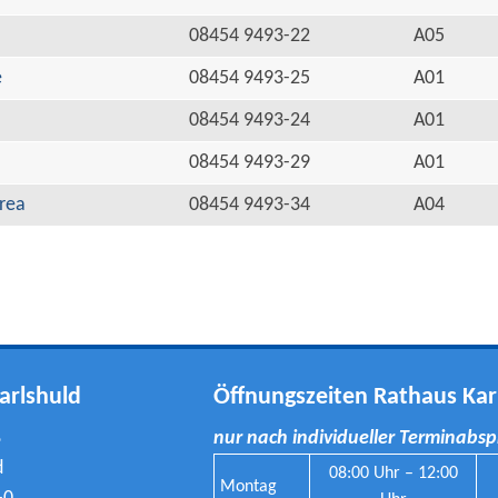
08454 9493-22
A05
e
08454 9493-25
A01
08454 9493-24
A01
08454 9493-29
A01
rea
08454 9493-34
A04
arlshuld
Öffnungszeiten Rathaus Kar
8
nur nach individueller Terminabs
d
08:00 Uhr – 12:00
Montag