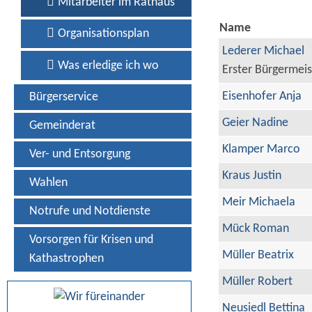
Mitarbeiter im Rathaus
Name
Organisationsplan
Lederer Michael
Was erledige ich wo
Erster Bürgermeis
Eisenhofer Anja
Bürgerservice
Geier Nadine
Gemeinderat
Klamper Marco
Ver- und Entsorgung
Kraus Justin
Wahlen
Meir Michaela
Notrufe und Notdienste
Mück Roman
Vorsorgen für Krisen und
Müller Beatrix
Kathastrophen
Müller Robert
Neusiedl Bettina