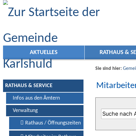
Zum Inhalt
,
zur Navigation
oder
zur Startseite
springen.
AKTUELLES
RATHAUS & SE
Sie sind hier:
Gemei
Mitarbeiter
RATHAUS & SERVICE
Infos aus den Ämtern
Verwaltung
Rathaus / Öffnungszeiten