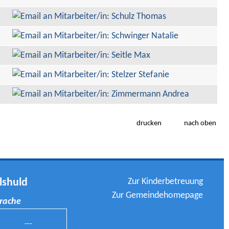
drucken
nach oben
Zur Kinderbetreuung
lshuld
Zur Gemeindehomepage
prache
---