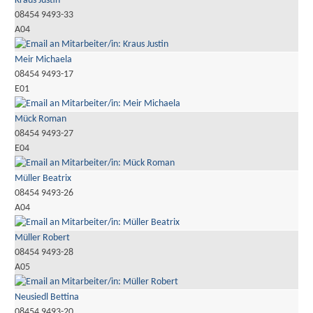
Kraus Justin
08454 9493-33
A04
Meir Michaela
08454 9493-17
E01
Mück Roman
08454 9493-27
E04
Müller Beatrix
08454 9493-26
A04
Müller Robert
08454 9493-28
A05
Neusiedl Bettina
08454 9493-20