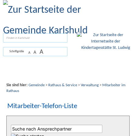
Zum Inhalt
,
zur Navigation
oder
zur Startseite
springen.
suchen
A
A
Schriftgröße
A
Sie sind hier:
Gemeinde
>
Rathaus & Service
>
Verwaltung
>
Mitarbeiter im
Rathaus
Mitarbeiter-Telefon-Liste