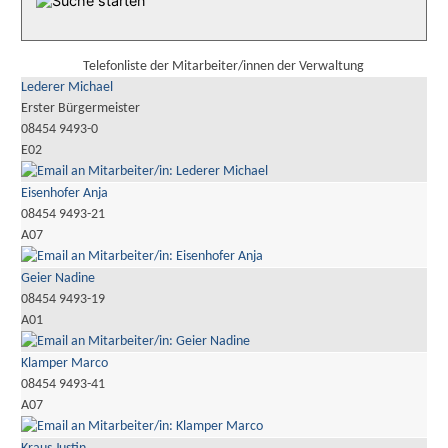
Telefonliste der Mitarbeiter/innen der Verwaltung
Lederer Michael
Erster Bürgermeister
08454 9493-0
E02
Eisenhofer Anja
08454 9493-21
A07
Geier Nadine
08454 9493-19
A01
Klamper Marco
08454 9493-41
A07