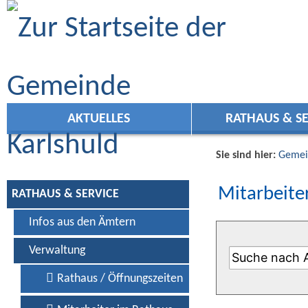
Zum Inhalt
,
zur Navigation
oder
zur Startseite
springen.
AKTUELLES
RATHAUS & SE
Sie sind hier:
Gemei
Mitarbeiter
RATHAUS & SERVICE
Infos aus den Ämtern
Verwaltung
Rathaus / Öffnungszeiten