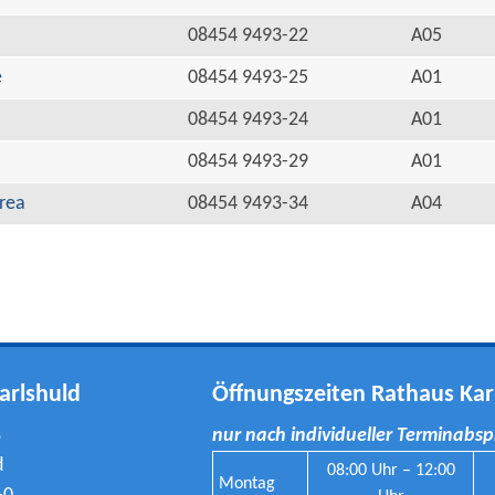
08454 9493-22
A05
e
08454 9493-25
A01
08454 9493-24
A01
08454 9493-29
A01
rea
08454 9493-34
A04
arlshuld
Öffnungszeiten Rathaus Kar
8
nur nach individueller Terminabs
d
08:00 Uhr – 12:00
Montag