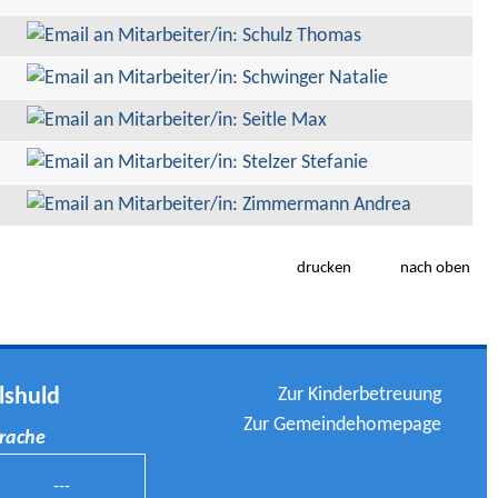
drucken
nach oben
Zur Kinderbetreuung
lshuld
Zur Gemeindehomepage
prache
---