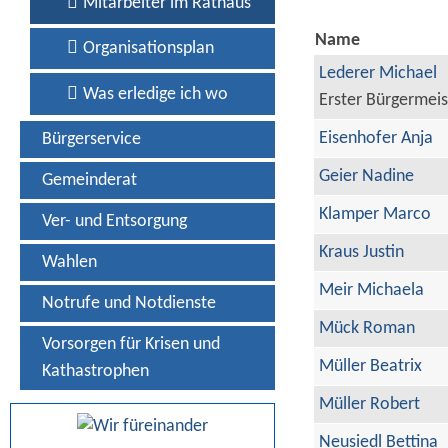
Mitarbeiter im Rathaus
Name
Organisationsplan
Lederer Michael
Was erledige ich wo
Erster Bürgermeis
Eisenhofer Anja
Bürgerservice
Geier Nadine
Gemeinderat
Klamper Marco
Ver- und Entsorgung
Kraus Justin
Wahlen
Meir Michaela
Notrufe und Notdienste
Mück Roman
Vorsorgen für Krisen und
Müller Beatrix
Kathastrophen
Müller Robert
Neusiedl Bettina