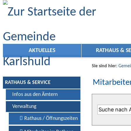
Zum Inhalt
,
zur Navigation
oder
zur Startseite
springen.
AKTUELLES
RATHAUS & SE
Sie sind hier:
Gemei
Mitarbeiter
RATHAUS & SERVICE
Infos aus den Ämtern
Verwaltung
Rathaus / Öffnungszeiten