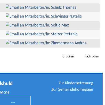
drucken
nach oben
Zur Kinderbetreuung
lshuld
Zur Gemeindehomepage
prache
---