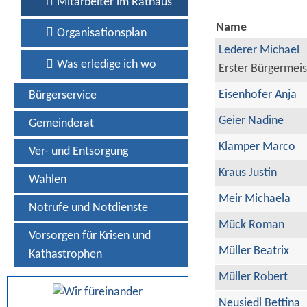
Mitarbeiter im Rathaus
Name
Organisationsplan
Lederer Michael
Was erledige ich wo
Erster Bürgermeis
Eisenhofer Anja
Bürgerservice
Geier Nadine
Gemeinderat
Klamper Marco
Ver- und Entsorgung
Kraus Justin
Wahlen
Meir Michaela
Notrufe und Notdienste
Mück Roman
Vorsorgen für Krisen und
Müller Beatrix
Kathastrophen
Müller Robert
Neusiedl Bettina