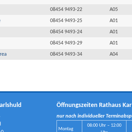
08454 9493-22
A05
e
08454 9493-25
A01
08454 9493-24
A01
08454 9493-29
A01
rea
08454 9493-34
A04
arlshuld
Öffnungszeiten Rathaus Kar
8
nur nach individueller Terminabs
d
08:00 Uhr – 12:00
Montag