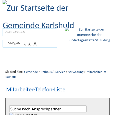
Zum Inhalt
,
zur Navigation
oder
zur Startseite
springen.
suchen
A
A
Schriftgröße
A
Sie sind hier:
Gemeinde
>
Rathaus & Service
>
Verwaltung
>
Mitarbeiter im
Rathaus
Mitarbeiter-Telefon-Liste