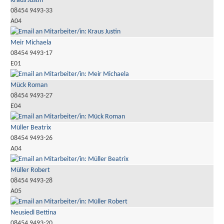
Kraus Justin
08454 9493-33
A04
Meir Michaela
08454 9493-17
E01
Mück Roman
08454 9493-27
E04
Müller Beatrix
08454 9493-26
A04
Müller Robert
08454 9493-28
A05
Neusiedl Bettina
08454 9493-20