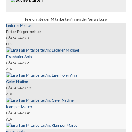
Telefonliste der Mitarbeiter/innen der Verwaltung
Lederer Michael
Erster Bürgermeister
08454 9493-0
E02
Eisenhofer Anja
08454 9493-21
A07
Geier Nadine
08454 9493-19
A01
Klamper Marco
08454 9493-41
A07