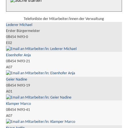
Telefonliste der Mitarbeiter/innen der Verwaltung
Lederer Michael
Erster Bürgermeister
08454 9493-0
E02
Eisenhofer Anja
08454 9493-21
A07
Geier Nadine
08454 9493-19
A01
Klamper Marco
08454 9493-41
A07