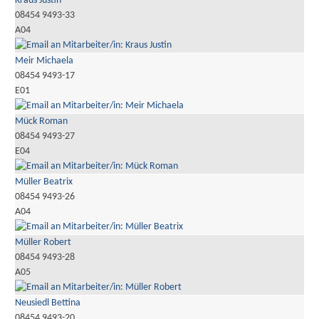
Kraus Justin
08454 9493-33
A04
Meir Michaela
08454 9493-17
E01
Mück Roman
08454 9493-27
E04
Müller Beatrix
08454 9493-26
A04
Müller Robert
08454 9493-28
A05
Neusiedl Bettina
08454 9493-20