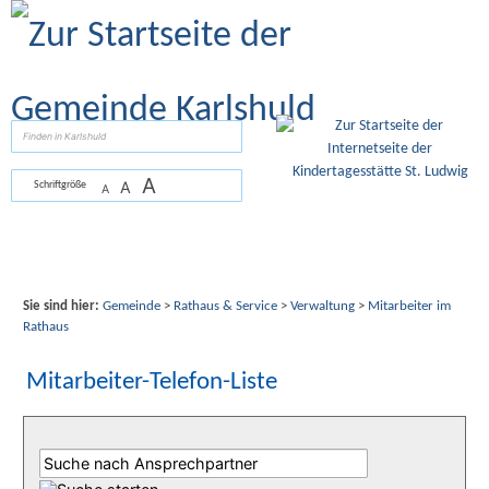
Zum Inhalt
,
zur Navigation
oder
zur Startseite
springen.
suchen
A
A
Schriftgröße
A
Sie sind hier:
Gemeinde
>
Rathaus & Service
>
Verwaltung
>
Mitarbeiter im
Rathaus
Mitarbeiter-Telefon-Liste