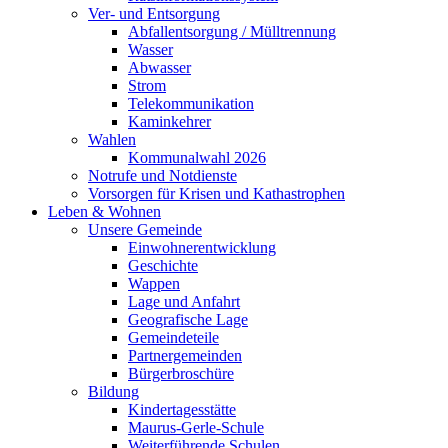
Ver- und Entsorgung
Abfallentsorgung / Mülltrennung
Wasser
Abwasser
Strom
Telekommunikation
Kaminkehrer
Wahlen
Kommunalwahl 2026
Notrufe und Notdienste
Vorsorgen für Krisen und Kathastrophen
Leben & Wohnen
Unsere Gemeinde
Einwohnerentwicklung
Geschichte
Wappen
Lage und Anfahrt
Geografische Lage
Gemeindeteile
Partnergemeinden
Bürgerbroschüre
Bildung
Kindertagesstätte
Maurus-Gerle-Schule
Weiterführende Schulen