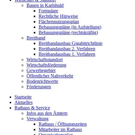
Bauen in Karlshuld
Formulare
Rechtliche Hinweise
Flächennutzungsplan
Bebauungspläne (in Aufstellung)
Bebauungspläne (rechtskräftig)
Breitband
Breitbandausbau Gigabitrichtlinie
Breitbandausbau 2. Verfahren
Breitbandausbau 1. Verfahren
Wirtschaftsstandort
Wirtschaftsförderung
Gewerbegebiet
Öffentlicher Nahverkehr
Bodenrichtwerte
Förderungen
Startseite
Aktuelles
Rathaus & Service
Infos aus den Ämtern
Verwaltung
Rathaus / Öffnungszeiten
Mitarbeiter im Rathaus
Organisationsplan