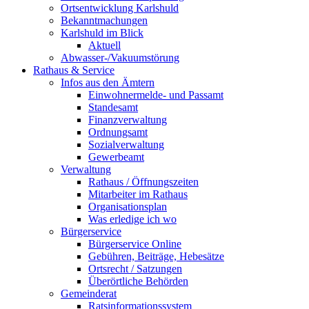
Ortsentwicklung Karlshuld
Bekanntmachungen
Karlshuld im Blick
Aktuell
Abwasser-/Vakuumstörung
Rathaus & Service
Infos aus den Ämtern
Einwohnermelde- und Passamt
Standesamt
Finanzverwaltung
Ordnungsamt
Sozialverwaltung
Gewerbeamt
Verwaltung
Rathaus / Öffnungszeiten
Mitarbeiter im Rathaus
Organisationsplan
Was erledige ich wo
Bürgerservice
Bürgerservice Online
Gebühren, Beiträge, Hebesätze
Ortsrecht / Satzungen
Überörtliche Behörden
Gemeinderat
Ratsinformationssystem