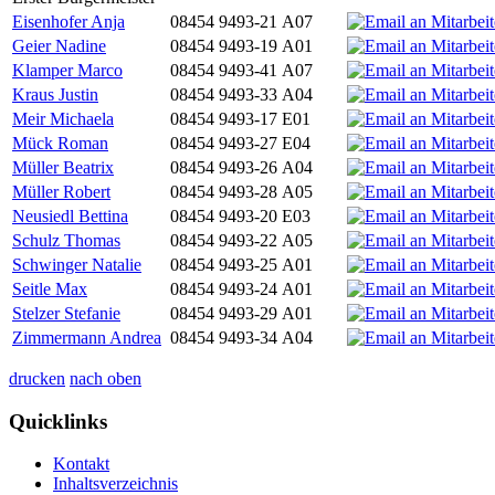
Eisenhofer Anja
08454 9493-21
A07
Geier Nadine
08454 9493-19
A01
Klamper Marco
08454 9493-41
A07
Kraus Justin
08454 9493-33
A04
Meir Michaela
08454 9493-17
E01
Mück Roman
08454 9493-27
E04
Müller Beatrix
08454 9493-26
A04
Müller Robert
08454 9493-28
A05
Neusiedl Bettina
08454 9493-20
E03
Schulz Thomas
08454 9493-22
A05
Schwinger Natalie
08454 9493-25
A01
Seitle Max
08454 9493-24
A01
Stelzer Stefanie
08454 9493-29
A01
Zimmermann Andrea
08454 9493-34
A04
drucken
nach oben
Quicklinks
Kontakt
Inhaltsverzeichnis