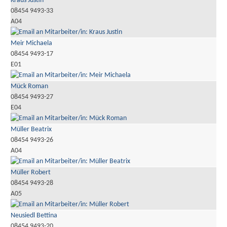
Kraus Justin
08454 9493-33
A04
Meir Michaela
08454 9493-17
E01
Mück Roman
08454 9493-27
E04
Müller Beatrix
08454 9493-26
A04
Müller Robert
08454 9493-28
A05
Neusiedl Bettina
08454 9493-20