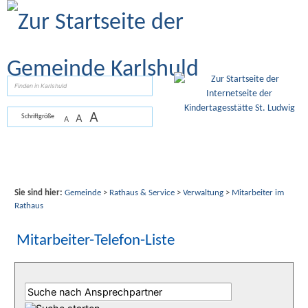
Zum Inhalt
,
zur Navigation
oder
zur Startseite
springen.
suchen
A
A
Schriftgröße
A
Sie sind hier:
Gemeinde
>
Rathaus & Service
>
Verwaltung
>
Mitarbeiter im
Rathaus
Mitarbeiter-Telefon-Liste