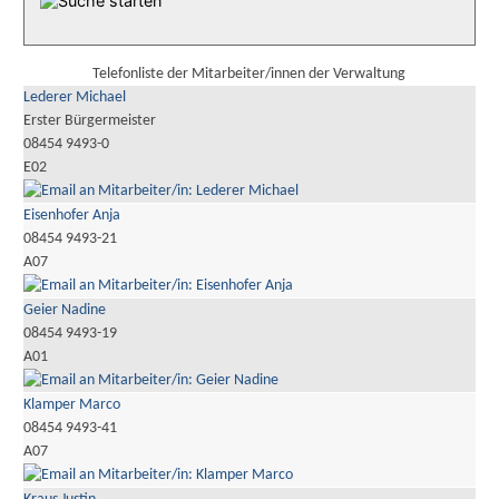
Telefonliste der Mitarbeiter/innen der Verwaltung
Lederer Michael
Erster Bürgermeister
08454 9493-0
E02
Eisenhofer Anja
08454 9493-21
A07
Geier Nadine
08454 9493-19
A01
Klamper Marco
08454 9493-41
A07