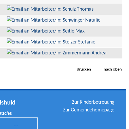
drucken
nach oben
Zur Kinderbetreuung
lshuld
Zur Gemeindehomepage
prache
---