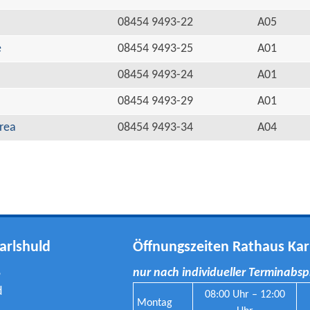
08454 9493-22
A05
e
08454 9493-25
A01
08454 9493-24
A01
08454 9493-29
A01
rea
08454 9493-34
A04
arlshuld
Öffnungszeiten Rathaus Kar
8
nur nach individueller Terminabs
d
08:00 Uhr – 12:00
Montag