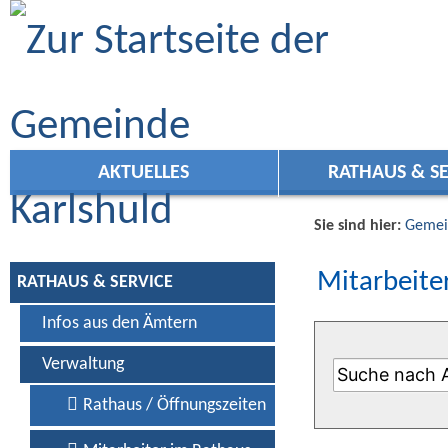
Zum Inhalt
,
zur Navigation
oder
zur Startseite
springen.
AKTUELLES
RATHAUS & SE
Sie sind hier:
Gemei
Mitarbeiter
RATHAUS & SERVICE
Infos aus den Ämtern
Verwaltung
Rathaus / Öffnungszeiten