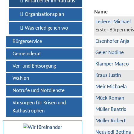
Mitarbeiter im Rathaus
Name
Organisationsplan
Lederer Michael
Was erledige ich wo
Erster Bürgermeis
Eisenhofer Anja
Bürgerservice
Geier Nadine
Gemeinderat
Klamper Marco
Ver- und Entsorgung
Kraus Justin
Wahlen
Meir Michaela
Notrufe und Notdienste
Mück Roman
Vorsorgen für Krisen und
Müller Beatrix
Kathastrophen
Müller Robert
Neusiedl Bettina