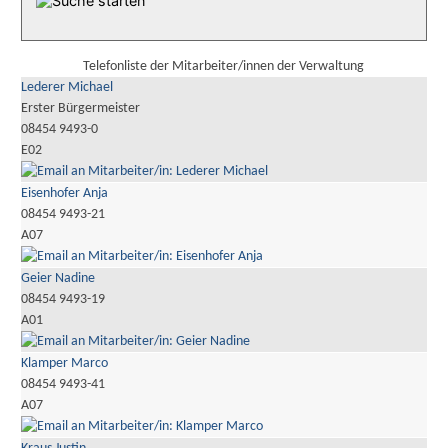
Telefonliste der Mitarbeiter/innen der Verwaltung
Lederer Michael
Erster Bürgermeister
08454 9493-0
E02
Eisenhofer Anja
08454 9493-21
A07
Geier Nadine
08454 9493-19
A01
Klamper Marco
08454 9493-41
A07