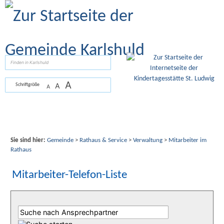
Zum Inhalt
,
zur Navigation
oder
zur Startseite
springen.
suchen
A
A
Schriftgröße
A
Sie sind hier:
Gemeinde
>
Rathaus & Service
>
Verwaltung
>
Mitarbeiter im
Rathaus
Mitarbeiter-Telefon-Liste