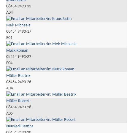
Kraus Justin
08454 9493-33
A04
Meir Michaela
08454 9493-17
E01
Mück Roman
08454 9493-27
E04
Müller Beatrix
08454 9493-26
A04
Müller Robert
08454 9493-28
A05
Neusiedl Bettina
08454 9493-20