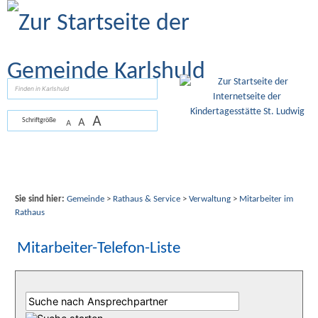
Zum Inhalt
,
zur Navigation
oder
zur Startseite
springen.
suchen
A
A
Schriftgröße
A
Sie sind hier:
Gemeinde
>
Rathaus & Service
>
Verwaltung
>
Mitarbeiter im
Rathaus
Mitarbeiter-Telefon-Liste