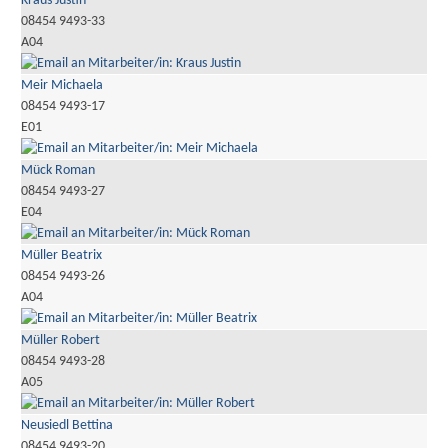
Kraus Justin
08454 9493-33
A04
Meir Michaela
08454 9493-17
E01
Mück Roman
08454 9493-27
E04
Müller Beatrix
08454 9493-26
A04
Müller Robert
08454 9493-28
A05
Neusiedl Bettina
08454 9493-20