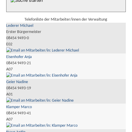
Telefonliste der Mitarbeiter/innen der Verwaltung
Lederer Michael
Erster Bürgermeister
08454 9493-0
E02
Eisenhofer Anja
08454 9493-21
A07
Geier Nadine
08454 9493-19
A01
Klamper Marco
08454 9493-41
A07