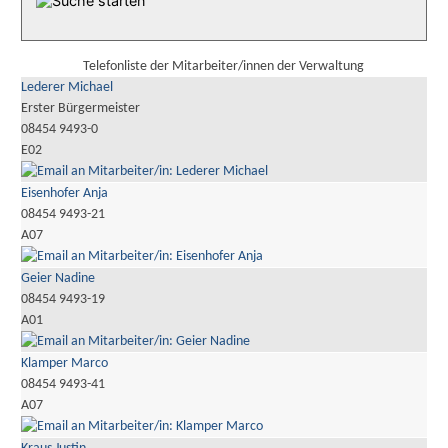
Telefonliste der Mitarbeiter/innen der Verwaltung
Lederer Michael
Erster Bürgermeister
08454 9493-0
E02
Eisenhofer Anja
08454 9493-21
A07
Geier Nadine
08454 9493-19
A01
Klamper Marco
08454 9493-41
A07