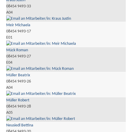
Kraus Justin
08454 9493-33
A04
Meir Michaela
08454 9493-17
E01
Mück Roman
08454 9493-27
E04
Müller Beatrix
08454 9493-26
A04
Müller Robert
08454 9493-28
A05
Neusiedl Bettina
08454 9493-20