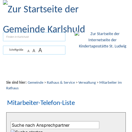
Zum Inhalt
,
zur Navigation
oder
zur Startseite
springen.
suchen
A
A
Schriftgröße
A
Sie sind hier:
Gemeinde
>
Rathaus & Service
>
Verwaltung
>
Mitarbeiter im
Rathaus
Mitarbeiter-Telefon-Liste