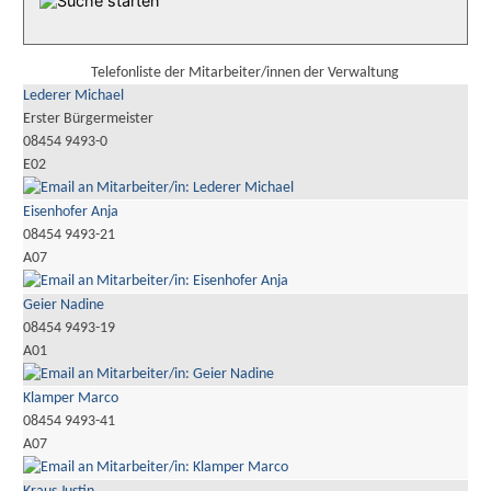
Telefonliste der Mitarbeiter/innen der Verwaltung
Lederer Michael
Erster Bürgermeister
08454 9493-0
E02
Eisenhofer Anja
08454 9493-21
A07
Geier Nadine
08454 9493-19
A01
Klamper Marco
08454 9493-41
A07