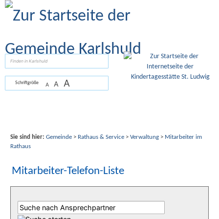
Zum Inhalt
,
zur Navigation
oder
zur Startseite
springen.
suchen
A
A
Schriftgröße
A
Sie sind hier:
Gemeinde
>
Rathaus & Service
>
Verwaltung
>
Mitarbeiter im
Rathaus
Mitarbeiter-Telefon-Liste