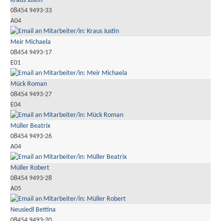
Kraus Justin
08454 9493-33
A04
Meir Michaela
08454 9493-17
E01
Mück Roman
08454 9493-27
E04
Müller Beatrix
08454 9493-26
A04
Müller Robert
08454 9493-28
A05
Neusiedl Bettina
08454 9493-20