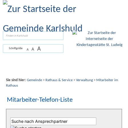
Zum Inhalt
,
zur Navigation
oder
zur Startseite
springen.
suchen
A
A
Schriftgröße
A
Sie sind hier:
Gemeinde
>
Rathaus & Service
>
Verwaltung
>
Mitarbeiter im
Rathaus
Mitarbeiter-Telefon-Liste