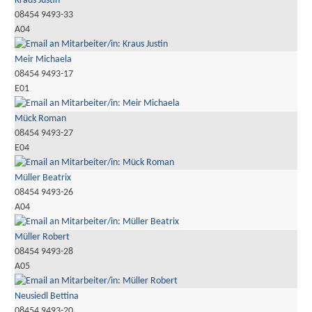
Kraus Justin
08454 9493-33
A04
Meir Michaela
08454 9493-17
E01
Mück Roman
08454 9493-27
E04
Müller Beatrix
08454 9493-26
A04
Müller Robert
08454 9493-28
A05
Neusiedl Bettina
08454 9493-20