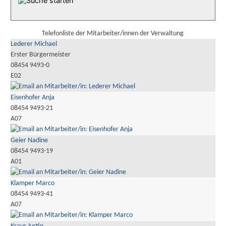
Telefonliste der Mitarbeiter/innen der Verwaltung
Lederer Michael
Erster Bürgermeister
08454 9493-0
E02
Eisenhofer Anja
08454 9493-21
A07
Geier Nadine
08454 9493-19
A01
Klamper Marco
08454 9493-41
A07