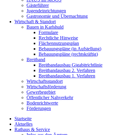
Gästeführer
Jugendeinrichtungen
Gastronomie und Übernachtung
Wirtschaft & Standort
Bauen in Karlshuld
Formulare
Rechtliche Hinweise
Flächennutzungsplan
Bebauungspläne (in Aufstellung)
Bebauungspläne (rechtskräftig)
Breitband
Breitbandausbau Gigabitrichtlinie
Breitbandausbau 2. Verfahren
Breitbandausbau 1. Verfahren
Wirtschaftsstandort
Wirtschaftsförderung
Gewerbegebiet
Öffentlicher Nahverkehr
Bodenrichtwerte
Förderungen
Startseite
Aktuelles
Rathaus & Service
Infos aus den Ämtern