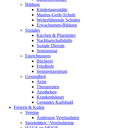
Bildung
Kindertagesstätte
Maurus-Gerle-Schule
Weiterführende Schulen
Erwachsenen-Bildung
Soziales
Kirchen & Pfarrämter
Nachbarschaftshilfe
Soziale Dienste
Seniorenrat
Einrichtungen
Bücherei
Friedhöfe
Seniorenzentrum
Gesundheit
Ärzte
Therapeuten
Apotheken
Krankenhäuser
Gesundes Karlshuld
Freizeit & Kultur
Vereine
Änderung Vereinsdaten
Sportstätten / Vereinsheime
HAUS im MOOS