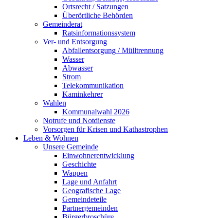
Ortsrecht / Satzungen
Überörtliche Behörden
Gemeinderat
Ratsinformationssystem
Ver- und Entsorgung
Abfallentsorgung / Mülltrennung
Wasser
Abwasser
Strom
Telekommunikation
Kaminkehrer
Wahlen
Kommunalwahl 2026
Notrufe und Notdienste
Vorsorgen für Krisen und Kathastrophen
Leben & Wohnen
Unsere Gemeinde
Einwohnerentwicklung
Geschichte
Wappen
Lage und Anfahrt
Geografische Lage
Gemeindeteile
Partnergemeinden
Bürgerbroschüre