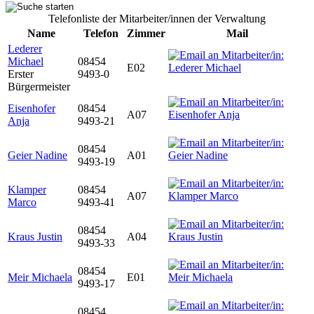
Telefonliste der Mitarbeiter/innen der Verwaltung
Name
Telefon
Zimmer
Mail
Lederer
Michael
08454
E02
Erster
9493-0
Bürgermeister
Eisenhofer
08454
A07
Anja
9493-21
08454
Geier Nadine
A01
9493-19
Klamper
08454
A07
Marco
9493-41
08454
Kraus Justin
A04
9493-33
08454
Meir Michaela
E01
9493-17
08454