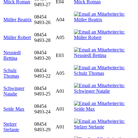
Mück Roman
E04
9493-27
08454
Müller Beatrix
A04
9493-26
08454
Müller Robert
A05
9493-28
Neusiedl
08454
E03
Bettina
9493-20
Schulz
08454
A05
Thomas
9493-22
Schwinger
08454
A01
Natalie
9493-25
08454
Seitle Max
A01
9493-24
Stelzer
08454
A01
Stefanie
9493-29