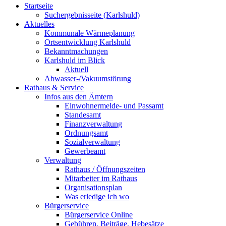
Startseite
Suchergebnisseite (Karlshuld)
Aktuelles
Kommunale Wärmeplanung
Ortsentwicklung Karlshuld
Bekanntmachungen
Karlshuld im Blick
Aktuell
Abwasser-/Vakuumstörung
Rathaus & Service
Infos aus den Ämtern
Einwohnermelde- und Passamt
Standesamt
Finanzverwaltung
Ordnungsamt
Sozialverwaltung
Gewerbeamt
Verwaltung
Rathaus / Öffnungszeiten
Mitarbeiter im Rathaus
Organisationsplan
Was erledige ich wo
Bürgerservice
Bürgerservice Online
Gebühren, Beiträge, Hebesätze