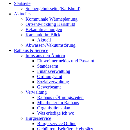
Startseite
Suchergebnisseite (Karlshuld)
Aktuelles
Kommunale Wärmeplanung
Ortsentwicklung Karlshuld
Bekanntmachungen
Karlshuld im Blick
Aktuell
Abwasser-/Vakuumstörung
Rathaus & Service
Infos aus den Ämtern
Einwohnermelde- und Passamt
Standesamt
Finanzverwaltung
Ordnungsamt
Sozialverwaltung
Gewerbeamt
Verwaltung
Rathaus / Öffnungszeiten
Mitarbeiter im Rathaus
Organisationsplan
Was erledige ich wo
Bürgerservice
Bürgerservice Online
Gebühren, Beiträge, Hebesätze