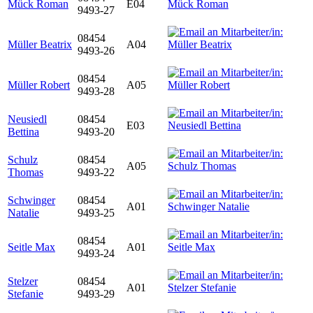
Mück Roman
E04
9493-27
08454
Müller Beatrix
A04
9493-26
08454
Müller Robert
A05
9493-28
Neusiedl
08454
E03
Bettina
9493-20
Schulz
08454
A05
Thomas
9493-22
Schwinger
08454
A01
Natalie
9493-25
08454
Seitle Max
A01
9493-24
Stelzer
08454
A01
Stefanie
9493-29