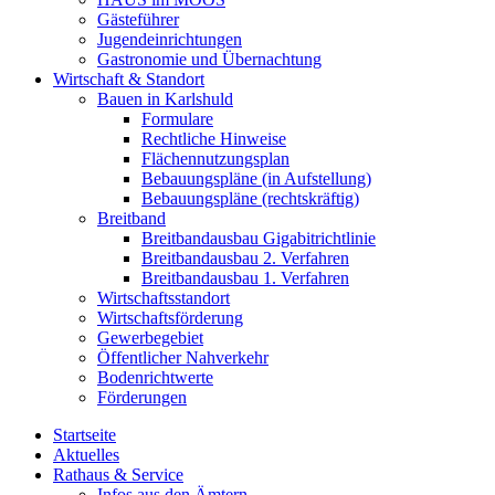
Gästeführer
Jugendeinrichtungen
Gastronomie und Übernachtung
Wirtschaft & Standort
Bauen in Karlshuld
Formulare
Rechtliche Hinweise
Flächennutzungsplan
Bebauungspläne (in Aufstellung)
Bebauungspläne (rechtskräftig)
Breitband
Breitbandausbau Gigabitrichtlinie
Breitbandausbau 2. Verfahren
Breitbandausbau 1. Verfahren
Wirtschaftsstandort
Wirtschaftsförderung
Gewerbegebiet
Öffentlicher Nahverkehr
Bodenrichtwerte
Förderungen
Startseite
Aktuelles
Rathaus & Service
Infos aus den Ämtern