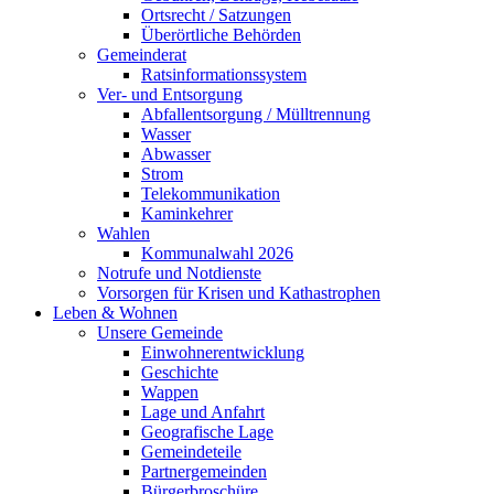
Ortsrecht / Satzungen
Überörtliche Behörden
Gemeinderat
Ratsinformationssystem
Ver- und Entsorgung
Abfallentsorgung / Mülltrennung
Wasser
Abwasser
Strom
Telekommunikation
Kaminkehrer
Wahlen
Kommunalwahl 2026
Notrufe und Notdienste
Vorsorgen für Krisen und Kathastrophen
Leben & Wohnen
Unsere Gemeinde
Einwohnerentwicklung
Geschichte
Wappen
Lage und Anfahrt
Geografische Lage
Gemeindeteile
Partnergemeinden
Bürgerbroschüre