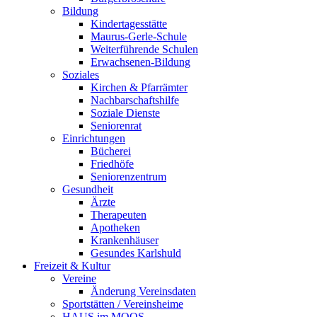
Bildung
Kindertagesstätte
Maurus-Gerle-Schule
Weiterführende Schulen
Erwachsenen-Bildung
Soziales
Kirchen & Pfarrämter
Nachbarschaftshilfe
Soziale Dienste
Seniorenrat
Einrichtungen
Bücherei
Friedhöfe
Seniorenzentrum
Gesundheit
Ärzte
Therapeuten
Apotheken
Krankenhäuser
Gesundes Karlshuld
Freizeit & Kultur
Vereine
Änderung Vereinsdaten
Sportstätten / Vereinsheime
HAUS im MOOS