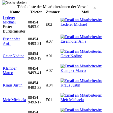
Telefonliste der Mitarbeiter/innen der Verwaltung
Name
Telefon
Zimmer
Mail
Lederer
Michael
08454
E02
Erster
9493-0
Bürgermeister
Eisenhofer
08454
A07
Anja
9493-21
08454
Geier Nadine
A01
9493-19
Klamper
08454
A07
Marco
9493-41
08454
Kraus Justin
A04
9493-33
08454
Meir Michaela
E01
9493-17
08454