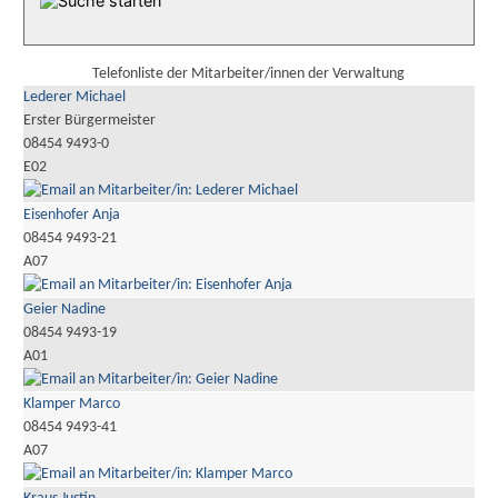
Telefonliste der Mitarbeiter/innen der Verwaltung
Lederer Michael
Erster Bürgermeister
08454 9493-0
E02
Eisenhofer Anja
08454 9493-21
A07
Geier Nadine
08454 9493-19
A01
Klamper Marco
08454 9493-41
A07