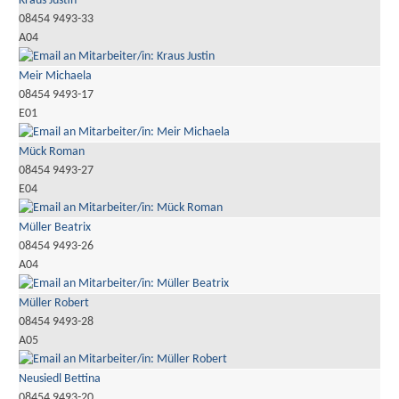
Kraus Justin
08454 9493-33
A04
Meir Michaela
08454 9493-17
E01
Mück Roman
08454 9493-27
E04
Müller Beatrix
08454 9493-26
A04
Müller Robert
08454 9493-28
A05
Neusiedl Bettina
08454 9493-20