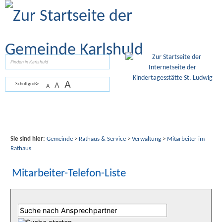
Zum Inhalt
,
zur Navigation
oder
zur Startseite
springen.
suchen
A
A
Schriftgröße
A
Sie sind hier:
Gemeinde
>
Rathaus & Service
>
Verwaltung
>
Mitarbeiter im
Rathaus
Mitarbeiter-Telefon-Liste