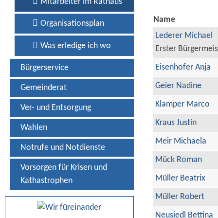
Mitarbeiter im Rathaus
Name
Organisationsplan
Lederer Michael
Was erledige ich wo
Erster Bürgermeis
Eisenhofer Anja
Bürgerservice
Geier Nadine
Gemeinderat
Klamper Marco
Ver- und Entsorgung
Kraus Justin
Wahlen
Meir Michaela
Notrufe und Notdienste
Mück Roman
Vorsorgen für Krisen und
Müller Beatrix
Kathastrophen
Müller Robert
Neusiedl Bettina