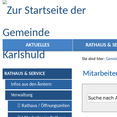
Zum Inhalt
,
zur Navigation
oder
zur Startseite
springen.
AKTUELLES
RATHAUS & SE
Sie sind hier:
Gemei
Mitarbeiter
RATHAUS & SERVICE
Infos aus den Ämtern
Verwaltung
Rathaus / Öffnungszeiten