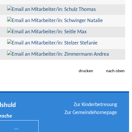
drucken
nach oben
Zur Kinderbetreuung
lshuld
Zur Gemeindehomepage
prache
---