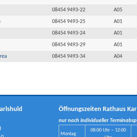
08454 9493-22
A05
e
08454 9493-25
A01
08454 9493-24
A01
08454 9493-29
A01
rea
08454 9493-34
A04
arlshuld
Öffnungszeiten Rathaus Kar
8
nur nach individueller Terminabs
d
08:00 Uhr – 12:00
Montag