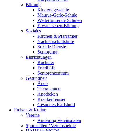
Bildung
Kindertagesstätte
Maurus-Gerle-Schule
Weiterführende Schulen
Erwachsenen-Bildung
Soziales
Kirchen & Pfarrämter
Nachbarschaftshilfe
Soziale Dienste
Seniorenrat
Einrichtungen
Bücherei
Friedhöfe
Seniorenzentrum
Gesundheit
Ärzte
Therapeuten
Apotheken
Krankenhäuser
Gesundes Karlshuld
Freizeit & Kultur
Vereine
Änderung Vereinsdaten
Sportstätten / Vereinsheime
HAUS im MOOS