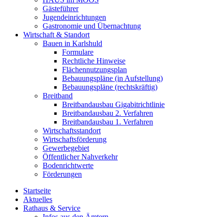
Gästeführer
Jugendeinrichtungen
Gastronomie und Übernachtung
Wirtschaft & Standort
Bauen in Karlshuld
Formulare
Rechtliche Hinweise
Flächennutzungsplan
Bebauungspläne (in Aufstellung)
Bebauungspläne (rechtskräftig)
Breitband
Breitbandausbau Gigabitrichtlinie
Breitbandausbau 2. Verfahren
Breitbandausbau 1. Verfahren
Wirtschaftsstandort
Wirtschaftsförderung
Gewerbegebiet
Öffentlicher Nahverkehr
Bodenrichtwerte
Förderungen
Startseite
Aktuelles
Rathaus & Service
Infos aus den Ämtern