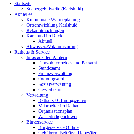
Startseite
Suchergebnisseite (Karlshuld)
Aktuelles
Kommunale Wärmeplanung
Ortsentwicklung Karlshuld
Bekanntmachungen
Karlshuld im Blick
Aktuell
Abwasser-/Vakuumstörung
Rathaus & Service
Infos aus den Ämtern
Einwohnermelde- und Passamt
Standesamt
Finanzverwaltung
Ordnungsamt
Sozialverwaltung
Gewerbeamt
Verwaltung
Rathaus / Öffnungszeiten
Mitarbeiter im Rathaus
Organisationsplan
Was erledige ich wo
Bürgerservice
Bürgerservice Online
Gebühren, Beiträge, Hebesätze