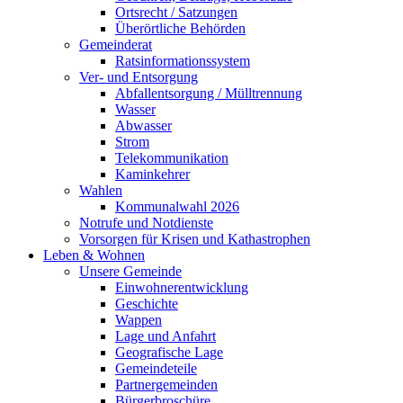
Ortsrecht / Satzungen
Überörtliche Behörden
Gemeinderat
Ratsinformationssystem
Ver- und Entsorgung
Abfallentsorgung / Mülltrennung
Wasser
Abwasser
Strom
Telekommunikation
Kaminkehrer
Wahlen
Kommunalwahl 2026
Notrufe und Notdienste
Vorsorgen für Krisen und Kathastrophen
Leben & Wohnen
Unsere Gemeinde
Einwohnerentwicklung
Geschichte
Wappen
Lage und Anfahrt
Geografische Lage
Gemeindeteile
Partnergemeinden
Bürgerbroschüre