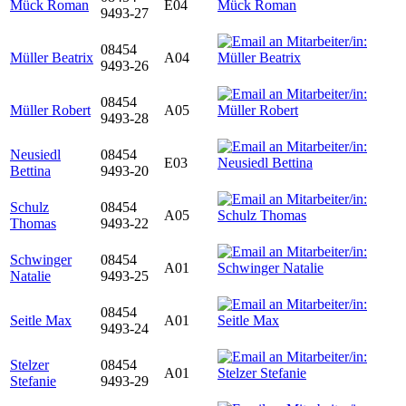
Mück Roman
E04
9493-27
08454
Müller Beatrix
A04
9493-26
08454
Müller Robert
A05
9493-28
Neusiedl
08454
E03
Bettina
9493-20
Schulz
08454
A05
Thomas
9493-22
Schwinger
08454
A01
Natalie
9493-25
08454
Seitle Max
A01
9493-24
Stelzer
08454
A01
Stefanie
9493-29