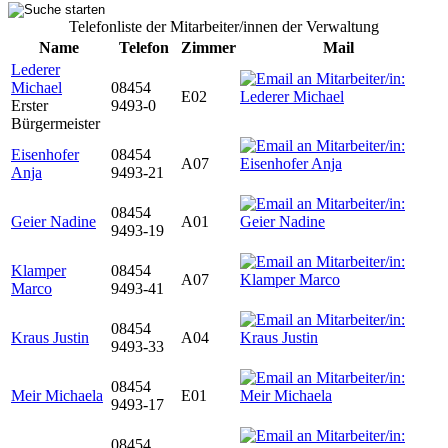
Telefonliste der Mitarbeiter/innen der Verwaltung
Name
Telefon
Zimmer
Mail
Lederer
Michael
08454
E02
Erster
9493-0
Bürgermeister
Eisenhofer
08454
A07
Anja
9493-21
08454
Geier Nadine
A01
9493-19
Klamper
08454
A07
Marco
9493-41
08454
Kraus Justin
A04
9493-33
08454
Meir Michaela
E01
9493-17
08454