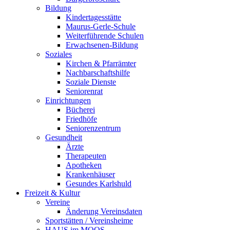
Bildung
Kindertagesstätte
Maurus-Gerle-Schule
Weiterführende Schulen
Erwachsenen-Bildung
Soziales
Kirchen & Pfarrämter
Nachbarschaftshilfe
Soziale Dienste
Seniorenrat
Einrichtungen
Bücherei
Friedhöfe
Seniorenzentrum
Gesundheit
Ärzte
Therapeuten
Apotheken
Krankenhäuser
Gesundes Karlshuld
Freizeit & Kultur
Vereine
Änderung Vereinsdaten
Sportstätten / Vereinsheime
HAUS im MOOS