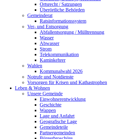
Ortsrecht / Satzungen
Überörtliche Behörden
Gemeinderat
Ratsinformationssystem
Ver- und Entsorgung
Abfallentsorgung / Mülltrennung
Wasser
Abwasser
Strom
Telekommunikation
Kaminkehrer
Wahlen
Kommunalwahl 2026
Notrufe und Notdienste
Vorsorgen für Krisen und Kathastrophen
Leben & Wohnen
Unsere Gemeinde
Einwohnerentwicklung
Geschichte
Wappen
Lage und Anfahrt
Geografische Lage
Gemeindeteile
Partnergemeinden
Bürgerbroschüre