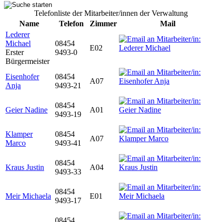
Telefonliste der Mitarbeiter/innen der Verwaltung
Name
Telefon
Zimmer
Mail
Lederer
Michael
08454
E02
Erster
9493-0
Bürgermeister
Eisenhofer
08454
A07
Anja
9493-21
08454
Geier Nadine
A01
9493-19
Klamper
08454
A07
Marco
9493-41
08454
Kraus Justin
A04
9493-33
08454
Meir Michaela
E01
9493-17
08454