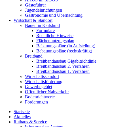
Gästeführer
Jugendeinrichtungen
Gastronomie und Übernachtung
Wirtschaft & Standort
Bauen in Karlshuld
Formulare
Rechtliche Hinweise
Flächennutzungsplan
Bebauungspläne (in Aufstellung)
Bebauungspläne (rechtskräftig)
Breitband
Breitbandausbau Gigabitrichtlinie
Breitbandausbau 2. Verfahren
Breitbandausbau 1. Verfahren
Wirtschaftsstandort
Wirtschaftsförderung
Gewerbegebiet
Öffentlicher Nahverkehr
Bodenrichtwerte
Förderungen
Startseite
Aktuelles
Rathaus & Service
Infos aus den Ämtern