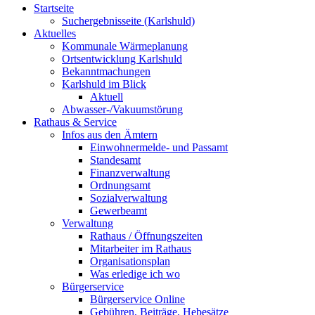
Startseite
Suchergebnisseite (Karlshuld)
Aktuelles
Kommunale Wärmeplanung
Ortsentwicklung Karlshuld
Bekanntmachungen
Karlshuld im Blick
Aktuell
Abwasser-/Vakuumstörung
Rathaus & Service
Infos aus den Ämtern
Einwohnermelde- und Passamt
Standesamt
Finanzverwaltung
Ordnungsamt
Sozialverwaltung
Gewerbeamt
Verwaltung
Rathaus / Öffnungszeiten
Mitarbeiter im Rathaus
Organisationsplan
Was erledige ich wo
Bürgerservice
Bürgerservice Online
Gebühren, Beiträge, Hebesätze