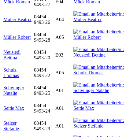
Mück Roman
E04
9493-27
08454
Müller Beatrix
A04
9493-26
08454
Müller Robert
A05
9493-28
Neusiedl
08454
E03
Bettina
9493-20
Schulz
08454
A05
Thomas
9493-22
Schwinger
08454
A01
Natalie
9493-25
08454
Seitle Max
A01
9493-24
Stelzer
08454
A01
Stefanie
9493-29