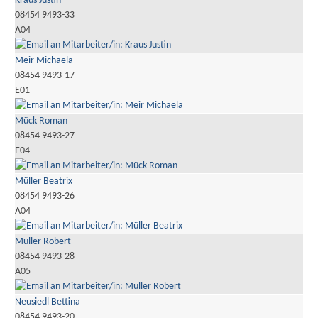
Kraus Justin
08454 9493-33
A04
Meir Michaela
08454 9493-17
E01
Mück Roman
08454 9493-27
E04
Müller Beatrix
08454 9493-26
A04
Müller Robert
08454 9493-28
A05
Neusiedl Bettina
08454 9493-20