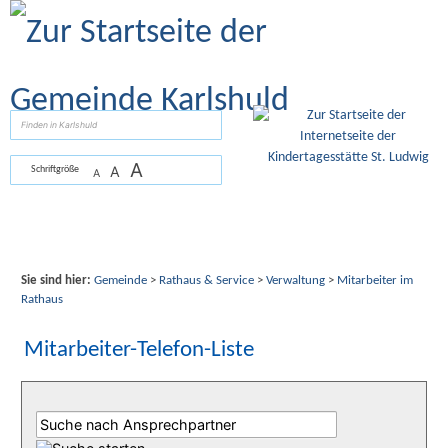
Zum Inhalt
,
zur Navigation
oder
zur Startseite
springen.
suchen
A
A
Schriftgröße
A
Sie sind hier:
Gemeinde
>
Rathaus & Service
>
Verwaltung
>
Mitarbeiter im
Rathaus
Mitarbeiter-Telefon-Liste