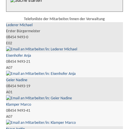
Telefonliste der Mitarbeiter/innen der Verwaltung
Lederer Michael
Erster Bürgermeister
08454 9493-0
E02
Eisenhofer Anja
08454 9493-21
A07
Geier Nadine
08454 9493-19
A01
Klamper Marco
08454 9493-41
A07