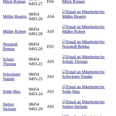
Mück Roman
E04
9493-27
08454
Müller Beatrix
A04
9493-26
08454
Müller Robert
A05
9493-28
Neusiedl
08454
E03
Bettina
9493-20
Schulz
08454
A05
Thomas
9493-22
Schwinger
08454
A01
Natalie
9493-25
08454
Seitle Max
A01
9493-24
Stelzer
08454
A01
Stefanie
9493-29