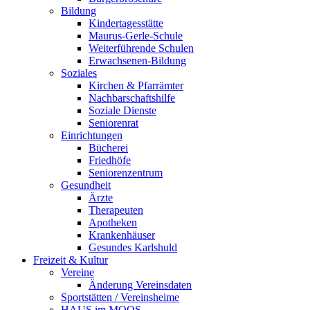
Bildung
Kindertagesstätte
Maurus-Gerle-Schule
Weiterführende Schulen
Erwachsenen-Bildung
Soziales
Kirchen & Pfarrämter
Nachbarschaftshilfe
Soziale Dienste
Seniorenrat
Einrichtungen
Bücherei
Friedhöfe
Seniorenzentrum
Gesundheit
Ärzte
Therapeuten
Apotheken
Krankenhäuser
Gesundes Karlshuld
Freizeit & Kultur
Vereine
Änderung Vereinsdaten
Sportstätten / Vereinsheime
HAUS im MOOS