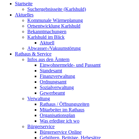
Startseite
Suchergebnisseite (Karlshuld)
Aktuelles
Kommunale Wärmeplanung
Ortsentwicklung Karlshuld
Bekanntmachungen
Karlshuld im Blick
Aktuell
Abwasser-/Vakuumstörung
Rathaus & Service
Infos aus den Ämtern
Einwohnermelde- und Passamt
Standesamt
Finanzverwaltung
Ordnungsamt
Sozialverwaltung
Gewerbeamt
Verwaltung
Rathaus / Öffnungszeiten
Mitarbeiter im Rathaus
Organisationsplan
Was erledige ich wo
Bürgerservice
Bürgerservice Online
Gebühren, Beiträge, Hebesätze