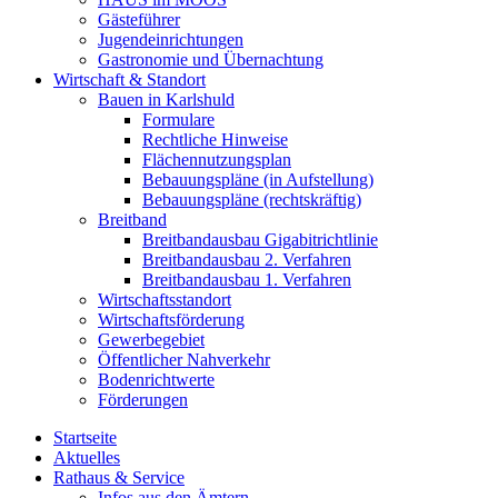
Gästeführer
Jugendeinrichtungen
Gastronomie und Übernachtung
Wirtschaft & Standort
Bauen in Karlshuld
Formulare
Rechtliche Hinweise
Flächennutzungsplan
Bebauungspläne (in Aufstellung)
Bebauungspläne (rechtskräftig)
Breitband
Breitbandausbau Gigabitrichtlinie
Breitbandausbau 2. Verfahren
Breitbandausbau 1. Verfahren
Wirtschaftsstandort
Wirtschaftsförderung
Gewerbegebiet
Öffentlicher Nahverkehr
Bodenrichtwerte
Förderungen
Startseite
Aktuelles
Rathaus & Service
Infos aus den Ämtern