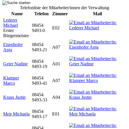
Telefonliste der Mitarbeiter/innen der Verwaltung
Name
Telefon
Zimmer
Mail
Lederer
Michael
08454
E02
Erster
9493-0
Bürgermeister
Eisenhofer
08454
A07
Anja
9493-21
08454
Geier Nadine
A01
9493-19
Klamper
08454
A07
Marco
9493-41
08454
Kraus Justin
A04
9493-33
08454
Meir Michaela
E01
9493-17
08454