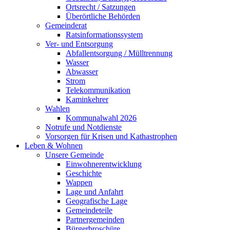
Ortsrecht / Satzungen
Überörtliche Behörden
Gemeinderat
Ratsinformationssystem
Ver- und Entsorgung
Abfallentsorgung / Mülltrennung
Wasser
Abwasser
Strom
Telekommunikation
Kaminkehrer
Wahlen
Kommunalwahl 2026
Notrufe und Notdienste
Vorsorgen für Krisen und Kathastrophen
Leben & Wohnen
Unsere Gemeinde
Einwohnerentwicklung
Geschichte
Wappen
Lage und Anfahrt
Geografische Lage
Gemeindeteile
Partnergemeinden
Bürgerbroschüre