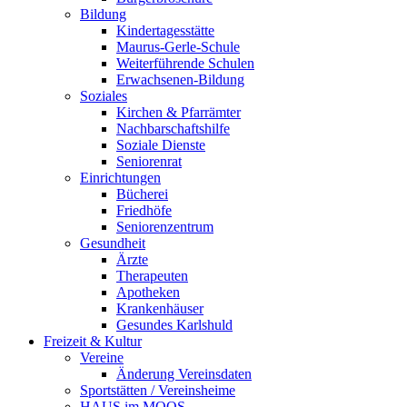
Bildung
Kindertagesstätte
Maurus-Gerle-Schule
Weiterführende Schulen
Erwachsenen-Bildung
Soziales
Kirchen & Pfarrämter
Nachbarschaftshilfe
Soziale Dienste
Seniorenrat
Einrichtungen
Bücherei
Friedhöfe
Seniorenzentrum
Gesundheit
Ärzte
Therapeuten
Apotheken
Krankenhäuser
Gesundes Karlshuld
Freizeit & Kultur
Vereine
Änderung Vereinsdaten
Sportstätten / Vereinsheime
HAUS im MOOS