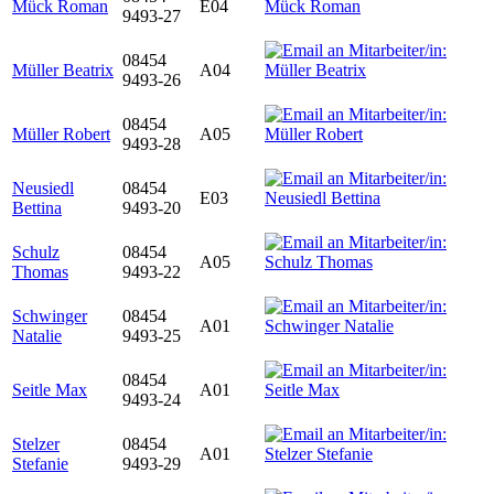
Mück Roman
E04
9493-27
08454
Müller Beatrix
A04
9493-26
08454
Müller Robert
A05
9493-28
Neusiedl
08454
E03
Bettina
9493-20
Schulz
08454
A05
Thomas
9493-22
Schwinger
08454
A01
Natalie
9493-25
08454
Seitle Max
A01
9493-24
Stelzer
08454
A01
Stefanie
9493-29