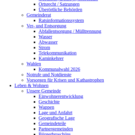
Ortsrecht / Satzungen
Überörtliche Behörden
Gemeinderat
Ratsinformationssystem
Ver- und Entsorgung
Abfallentsorgung / Mülltrennung
Wasser
Abwasser
Strom
Telekommunikation
Kaminkehrer
Wahlen
Kommunalwahl 2026
Notrufe und Notdienste
Vorsorgen für Krisen und Kathastrophen
Leben & Wohnen
Unsere Gemeinde
Einwohnerentwicklung
Geschichte
Wappen
Lage und Anfahrt
Geografische Lage
Gemeindeteile
Partnergemeinden
Bürgerbroschüre