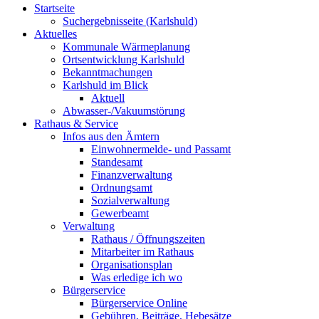
Startseite
Suchergebnisseite (Karlshuld)
Aktuelles
Kommunale Wärmeplanung
Ortsentwicklung Karlshuld
Bekanntmachungen
Karlshuld im Blick
Aktuell
Abwasser-/Vakuumstörung
Rathaus & Service
Infos aus den Ämtern
Einwohnermelde- und Passamt
Standesamt
Finanzverwaltung
Ordnungsamt
Sozialverwaltung
Gewerbeamt
Verwaltung
Rathaus / Öffnungszeiten
Mitarbeiter im Rathaus
Organisationsplan
Was erledige ich wo
Bürgerservice
Bürgerservice Online
Gebühren, Beiträge, Hebesätze