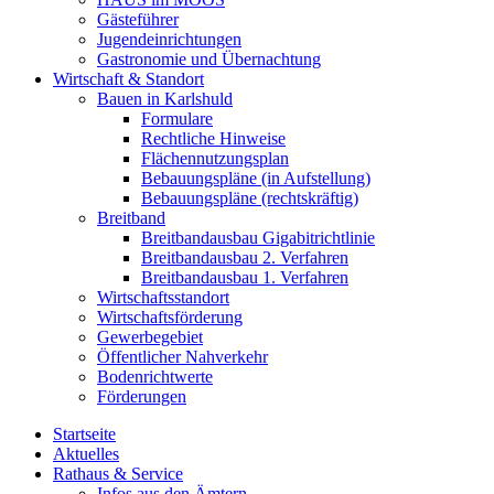
Gästeführer
Jugendeinrichtungen
Gastronomie und Übernachtung
Wirtschaft & Standort
Bauen in Karlshuld
Formulare
Rechtliche Hinweise
Flächennutzungsplan
Bebauungspläne (in Aufstellung)
Bebauungspläne (rechtskräftig)
Breitband
Breitbandausbau Gigabitrichtlinie
Breitbandausbau 2. Verfahren
Breitbandausbau 1. Verfahren
Wirtschaftsstandort
Wirtschaftsförderung
Gewerbegebiet
Öffentlicher Nahverkehr
Bodenrichtwerte
Förderungen
Startseite
Aktuelles
Rathaus & Service
Infos aus den Ämtern