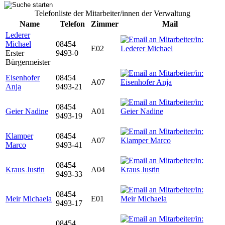
Telefonliste der Mitarbeiter/innen der Verwaltung
Name
Telefon
Zimmer
Mail
Lederer
Michael
08454
E02
Erster
9493-0
Bürgermeister
Eisenhofer
08454
A07
Anja
9493-21
08454
Geier Nadine
A01
9493-19
Klamper
08454
A07
Marco
9493-41
08454
Kraus Justin
A04
9493-33
08454
Meir Michaela
E01
9493-17
08454