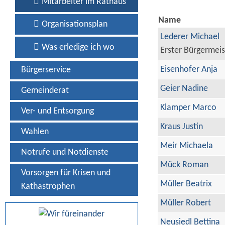
Mitarbeiter im Rathaus
Name
Organisationsplan
Lederer Michael
Was erledige ich wo
Erster Bürgermeis
Eisenhofer Anja
Bürgerservice
Geier Nadine
Gemeinderat
Klamper Marco
Ver- und Entsorgung
Kraus Justin
Wahlen
Meir Michaela
Notrufe und Notdienste
Mück Roman
Vorsorgen für Krisen und
Müller Beatrix
Kathastrophen
Müller Robert
Neusiedl Bettina