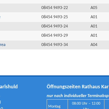
08454 9493-22
A05
e
08454 9493-25
A01
08454 9493-24
A01
08454 9493-29
A01
rea
08454 9493-34
A04
arlshuld
Öffnungszeiten Rathaus Kar
8
nur nach individueller Terminabs
d
08:00 Uhr – 12:00
Montag