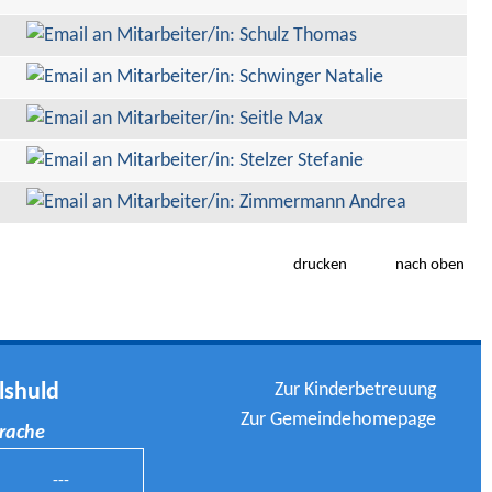
drucken
nach oben
Zur Kinderbetreuung
lshuld
Zur Gemeindehomepage
prache
---