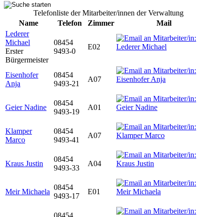
Telefonliste der Mitarbeiter/innen der Verwaltung
Name
Telefon
Zimmer
Mail
Lederer
Michael
08454
E02
Erster
9493-0
Bürgermeister
Eisenhofer
08454
A07
Anja
9493-21
08454
Geier Nadine
A01
9493-19
Klamper
08454
A07
Marco
9493-41
08454
Kraus Justin
A04
9493-33
08454
Meir Michaela
E01
9493-17
08454