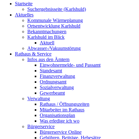
Startseite
Suchergebnisseite (Karlshuld)
Aktuelles
Kommunale Wärmeplanung
Ortsentwicklung Karlshuld
Bekanntmachungen
Karlshuld im Blick
Aktuell
Abwasser-/Vakuumstörung
Rathaus & Service
Infos aus den Ämtern
Einwohnermelde- und Passamt
Standesamt
Finanzverwaltung
Ordnungsamt
Sozialverwaltung
Gewerbeamt
Verwaltung
Rathaus / Öffnungszeiten
Mitarbeiter im Rathaus
Organisationsplan
Was erledige ich wo
Bürgerservice
Bürgerservice Online
Gebühren, Beiträge, Hebesätze