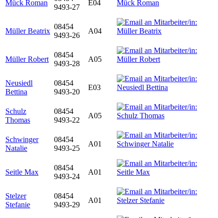
Mück Roman
E04
9493-27
08454
Müller Beatrix
A04
9493-26
08454
Müller Robert
A05
9493-28
Neusiedl
08454
E03
Bettina
9493-20
Schulz
08454
A05
Thomas
9493-22
Schwinger
08454
A01
Natalie
9493-25
08454
Seitle Max
A01
9493-24
Stelzer
08454
A01
Stefanie
9493-29