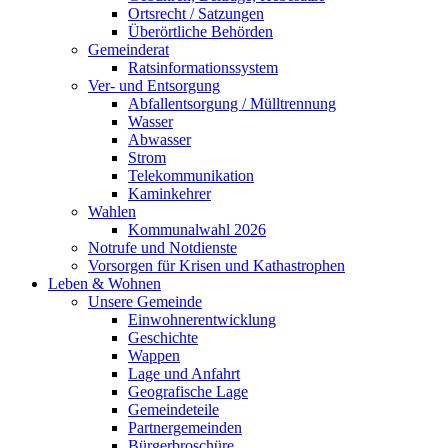
Ortsrecht / Satzungen
Überörtliche Behörden
Gemeinderat
Ratsinformationssystem
Ver- und Entsorgung
Abfallentsorgung / Mülltrennung
Wasser
Abwasser
Strom
Telekommunikation
Kaminkehrer
Wahlen
Kommunalwahl 2026
Notrufe und Notdienste
Vorsorgen für Krisen und Kathastrophen
Leben & Wohnen
Unsere Gemeinde
Einwohnerentwicklung
Geschichte
Wappen
Lage und Anfahrt
Geografische Lage
Gemeindeteile
Partnergemeinden
Bürgerbroschüre