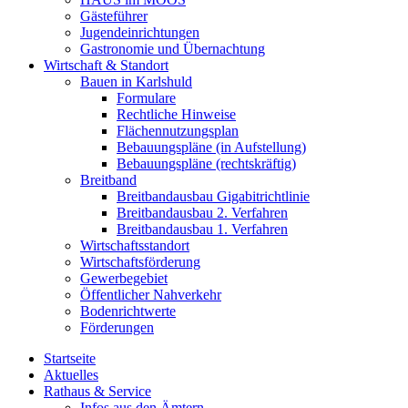
Gästeführer
Jugendeinrichtungen
Gastronomie und Übernachtung
Wirtschaft & Standort
Bauen in Karlshuld
Formulare
Rechtliche Hinweise
Flächennutzungsplan
Bebauungspläne (in Aufstellung)
Bebauungspläne (rechtskräftig)
Breitband
Breitbandausbau Gigabitrichtlinie
Breitbandausbau 2. Verfahren
Breitbandausbau 1. Verfahren
Wirtschaftsstandort
Wirtschaftsförderung
Gewerbegebiet
Öffentlicher Nahverkehr
Bodenrichtwerte
Förderungen
Startseite
Aktuelles
Rathaus & Service
Infos aus den Ämtern