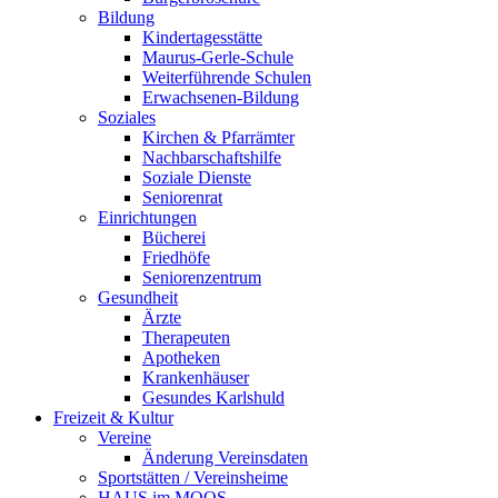
Bildung
Kindertagesstätte
Maurus-Gerle-Schule
Weiterführende Schulen
Erwachsenen-Bildung
Soziales
Kirchen & Pfarrämter
Nachbarschaftshilfe
Soziale Dienste
Seniorenrat
Einrichtungen
Bücherei
Friedhöfe
Seniorenzentrum
Gesundheit
Ärzte
Therapeuten
Apotheken
Krankenhäuser
Gesundes Karlshuld
Freizeit & Kultur
Vereine
Änderung Vereinsdaten
Sportstätten / Vereinsheime
HAUS im MOOS