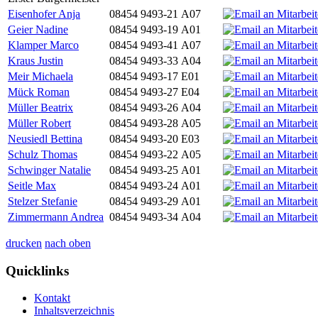
Eisenhofer Anja
08454 9493-21
A07
Geier Nadine
08454 9493-19
A01
Klamper Marco
08454 9493-41
A07
Kraus Justin
08454 9493-33
A04
Meir Michaela
08454 9493-17
E01
Mück Roman
08454 9493-27
E04
Müller Beatrix
08454 9493-26
A04
Müller Robert
08454 9493-28
A05
Neusiedl Bettina
08454 9493-20
E03
Schulz Thomas
08454 9493-22
A05
Schwinger Natalie
08454 9493-25
A01
Seitle Max
08454 9493-24
A01
Stelzer Stefanie
08454 9493-29
A01
Zimmermann Andrea
08454 9493-34
A04
drucken
nach oben
Quicklinks
Kontakt
Inhaltsverzeichnis