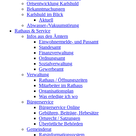
Ortsentwicklung Karlshuld
Bekanntmachungen
Karlshuld im Blick
Aktuell
Abwasser-/Vakuumstörung
Rathaus & Service
Infos aus den Ämtern
Einwohnermelde- und Passamt
Standesamt
Finanzverwaltung
Ordnungsamt
Sozialverwaltung
Gewerbeamt
Verwaltung
Rathaus / Öffnungszeiten
Mitarbeiter im Rathaus
Organisationsplan
Was erledige ich wo
Bürgerservice
Bürgerservice Online
Gebühren, Beiträge, Hebesätze
Ortsrecht / Satzungen
Überörtliche Behörden
Gemeinderat
Ratsinformationssystem