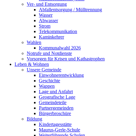
Ver- und Entsorgung
Abfallentsorgung / Mülltrennung
Wasser
Abwasser
Strom
Telekommunikation
Kaminkehrer
Wahlen
Kommunalwahl 2026
Notrufe und Notdienste
Vorsorgen für Krisen und Kathastrophen
Leben & Wohnen
Unsere Gemeinde
Einwohnerentwicklung
Geschichte
Wappen
Lage und Anfahrt
Geografische Lage
Gemeindeteile
Partnergemeinden
Bürgerbroschüre
Bildung
Kindertagesstätte
Maurus-Gerle-Schule
Weiterführende Schulen