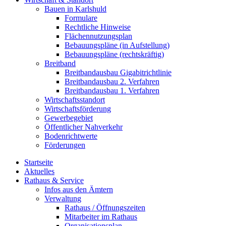
Bauen in Karlshuld
Formulare
Rechtliche Hinweise
Flächennutzungsplan
Bebauungspläne (in Aufstellung)
Bebauungspläne (rechtskräftig)
Breitband
Breitbandausbau Gigabitrichtlinie
Breitbandausbau 2. Verfahren
Breitbandausbau 1. Verfahren
Wirtschaftsstandort
Wirtschaftsförderung
Gewerbegebiet
Öffentlicher Nahverkehr
Bodenrichtwerte
Förderungen
Startseite
Aktuelles
Rathaus & Service
Infos aus den Ämtern
Verwaltung
Rathaus / Öffnungszeiten
Mitarbeiter im Rathaus
Organisationsplan