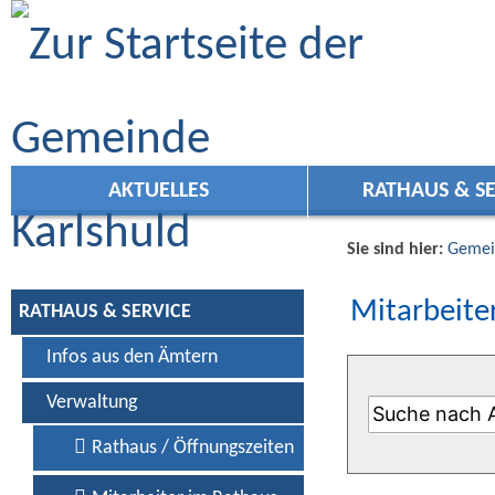
Zum Inhalt
,
zur Navigation
oder
zur Startseite
springen.
AKTUELLES
RATHAUS & SE
Sie sind hier:
Gemei
Mitarbeiter
RATHAUS & SERVICE
Infos aus den Ämtern
Verwaltung
Rathaus / Öffnungszeiten