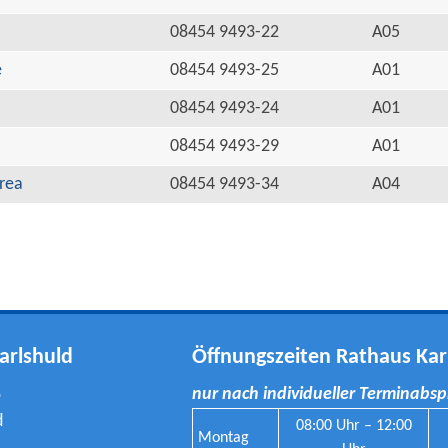
08454 9493-22
A05
e
08454 9493-25
A01
08454 9493-24
A01
08454 9493-29
A01
rea
08454 9493-34
A04
arlshuld
Öffnungszeiten Rathaus Kar
8
nur nach individueller Terminabs
d
08:00 Uhr – 12:00
Montag