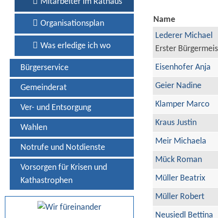
Mitarbeiter im Rathaus
Name
Organisationsplan
Lederer Michael
Was erledige ich wo
Erster Bürgermeis
Eisenhofer Anja
Bürgerservice
Geier Nadine
Gemeinderat
Klamper Marco
Ver- und Entsorgung
Kraus Justin
Wahlen
Meir Michaela
Notrufe und Notdienste
Mück Roman
Vorsorgen für Krisen und
Müller Beatrix
Kathastrophen
Müller Robert
Neusiedl Bettina