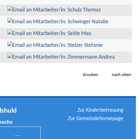
drucken
nach oben
Zur Kinderbetreuung
lshuld
Zur Gemeindehomepage
prache
---