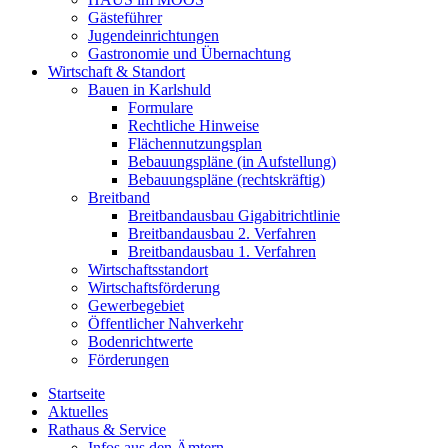
Gästeführer
Jugendeinrichtungen
Gastronomie und Übernachtung
Wirtschaft & Standort
Bauen in Karlshuld
Formulare
Rechtliche Hinweise
Flächennutzungsplan
Bebauungspläne (in Aufstellung)
Bebauungspläne (rechtskräftig)
Breitband
Breitbandausbau Gigabitrichtlinie
Breitbandausbau 2. Verfahren
Breitbandausbau 1. Verfahren
Wirtschaftsstandort
Wirtschaftsförderung
Gewerbegebiet
Öffentlicher Nahverkehr
Bodenrichtwerte
Förderungen
Startseite
Aktuelles
Rathaus & Service
Infos aus den Ämtern