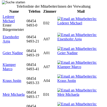
Telefonliste der Mitarbeiter/innen der Verwaltung
Name
Telefon
Zimmer
Mail
Lederer
Michael
08454
E02
Erster
9493-0
Bürgermeister
Eisenhofer
08454
A07
Anja
9493-21
08454
Geier Nadine
A01
9493-19
Klamper
08454
A07
Marco
9493-41
08454
Kraus Justin
A04
9493-33
08454
Meir Michaela
E01
9493-17
08454