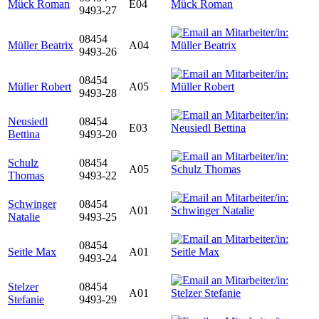
Mück Roman
E04
9493-27
08454
Müller Beatrix
A04
9493-26
08454
Müller Robert
A05
9493-28
Neusiedl
08454
E03
Bettina
9493-20
Schulz
08454
A05
Thomas
9493-22
Schwinger
08454
A01
Natalie
9493-25
08454
Seitle Max
A01
9493-24
Stelzer
08454
A01
Stefanie
9493-29