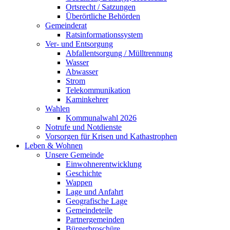
Ortsrecht / Satzungen
Überörtliche Behörden
Gemeinderat
Ratsinformationssystem
Ver- und Entsorgung
Abfallentsorgung / Mülltrennung
Wasser
Abwasser
Strom
Telekommunikation
Kaminkehrer
Wahlen
Kommunalwahl 2026
Notrufe und Notdienste
Vorsorgen für Krisen und Kathastrophen
Leben & Wohnen
Unsere Gemeinde
Einwohnerentwicklung
Geschichte
Wappen
Lage und Anfahrt
Geografische Lage
Gemeindeteile
Partnergemeinden
Bürgerbroschüre