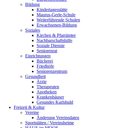
Bildung
Kindertagesstätte
Maurus-Gerle-Schule
Weiterführende Schulen
Erwachsenen-Bildung
Soziales
Kirchen & Pfarrämter
Nachbarschaftshilfe
Soziale Dienste
Seniorenrat
Einrichtungen
Bücherei
Friedhöfe
Seniorenzentrum
Gesundheit
Ärzte
Therapeuten
Apotheken
Krankenhäuser
Gesundes Karlshuld
Freizeit & Kultur
Vereine
Änderung Vereinsdaten
Sportstätten / Vereinsheime
HAUS im MOOS