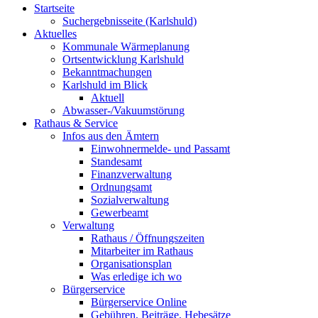
Startseite
Suchergebnisseite (Karlshuld)
Aktuelles
Kommunale Wärmeplanung
Ortsentwicklung Karlshuld
Bekanntmachungen
Karlshuld im Blick
Aktuell
Abwasser-/Vakuumstörung
Rathaus & Service
Infos aus den Ämtern
Einwohnermelde- und Passamt
Standesamt
Finanzverwaltung
Ordnungsamt
Sozialverwaltung
Gewerbeamt
Verwaltung
Rathaus / Öffnungszeiten
Mitarbeiter im Rathaus
Organisationsplan
Was erledige ich wo
Bürgerservice
Bürgerservice Online
Gebühren, Beiträge, Hebesätze