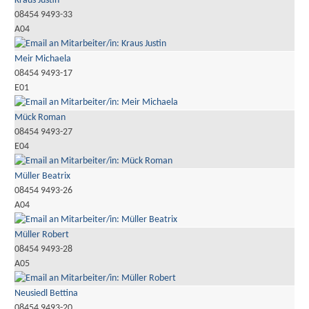
Kraus Justin
08454 9493-33
A04
Meir Michaela
08454 9493-17
E01
Mück Roman
08454 9493-27
E04
Müller Beatrix
08454 9493-26
A04
Müller Robert
08454 9493-28
A05
Neusiedl Bettina
08454 9493-20