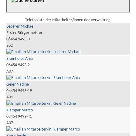
Telefonliste der Mitarbeiter/innen der Verwaltung
Lederer Michael
Erster Bürgermeister
08454 9493-0
E02
Eisenhofer Anja
08454 9493-21
A07
Geier Nadine
08454 9493-19
A01
Klamper Marco
08454 9493-41
A07