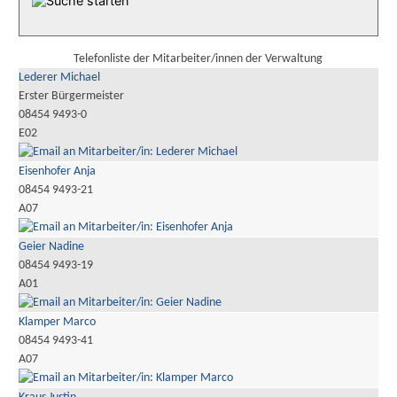
Telefonliste der Mitarbeiter/innen der Verwaltung
Lederer Michael
Erster Bürgermeister
08454 9493-0
E02
Eisenhofer Anja
08454 9493-21
A07
Geier Nadine
08454 9493-19
A01
Klamper Marco
08454 9493-41
A07