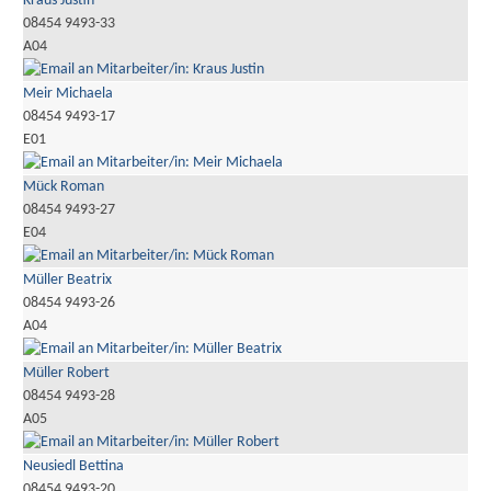
Kraus Justin
08454 9493-33
A04
Meir Michaela
08454 9493-17
E01
Mück Roman
08454 9493-27
E04
Müller Beatrix
08454 9493-26
A04
Müller Robert
08454 9493-28
A05
Neusiedl Bettina
08454 9493-20