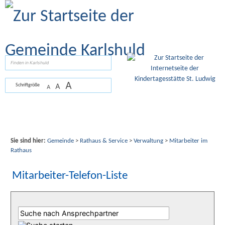
Zum Inhalt
,
zur Navigation
oder
zur Startseite
springen.
suchen
A
A
Schriftgröße
A
Sie sind hier:
Gemeinde
>
Rathaus & Service
>
Verwaltung
>
Mitarbeiter im
Rathaus
Mitarbeiter-Telefon-Liste