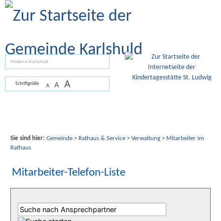
Zum Inhalt
,
zur Navigation
oder
zur Startseite
springen.
suchen
A
A
Schriftgröße
A
Sie sind hier:
Gemeinde
>
Rathaus & Service
>
Verwaltung
>
Mitarbeiter im
Rathaus
Mitarbeiter-Telefon-Liste