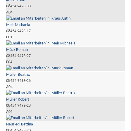
Kraus Justin
08454 9493-33
A04
Meir Michaela
08454 9493-17
E01
Mück Roman
08454 9493-27
E04
Müller Beatrix
08454 9493-26
A04
Müller Robert
08454 9493-28
A05
Neusiedl Bettina
08454 9493-20