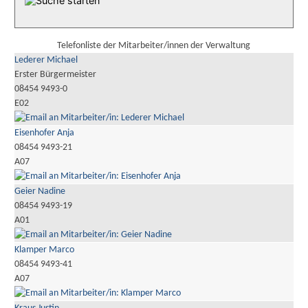
Telefonliste der Mitarbeiter/innen der Verwaltung
Lederer Michael
Erster Bürgermeister
08454 9493-0
E02
Eisenhofer Anja
08454 9493-21
A07
Geier Nadine
08454 9493-19
A01
Klamper Marco
08454 9493-41
A07