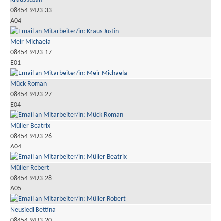
Kraus Justin
08454 9493-33
A04
Meir Michaela
08454 9493-17
E01
Mück Roman
08454 9493-27
E04
Müller Beatrix
08454 9493-26
A04
Müller Robert
08454 9493-28
A05
Neusiedl Bettina
08454 9493-20