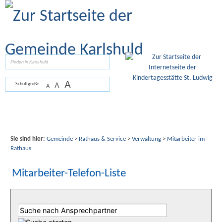
Zum Inhalt
,
zur Navigation
oder
zur Startseite
springen.
suchen
A
A
Schriftgröße
A
Sie sind hier:
Gemeinde
>
Rathaus & Service
>
Verwaltung
>
Mitarbeiter im
Rathaus
Mitarbeiter-Telefon-Liste