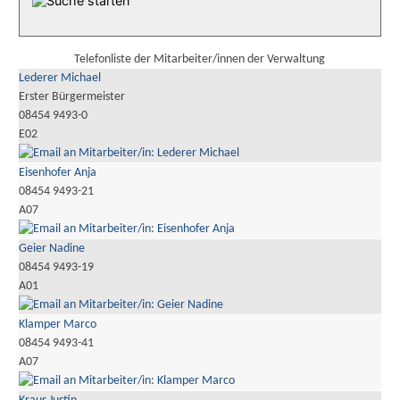
Telefonliste der Mitarbeiter/innen der Verwaltung
Lederer Michael
Erster Bürgermeister
08454 9493-0
E02
Eisenhofer Anja
08454 9493-21
A07
Geier Nadine
08454 9493-19
A01
Klamper Marco
08454 9493-41
A07