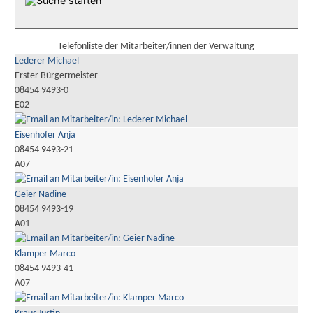
Telefonliste der Mitarbeiter/innen der Verwaltung
Lederer Michael
Erster Bürgermeister
08454 9493-0
E02
Eisenhofer Anja
08454 9493-21
A07
Geier Nadine
08454 9493-19
A01
Klamper Marco
08454 9493-41
A07