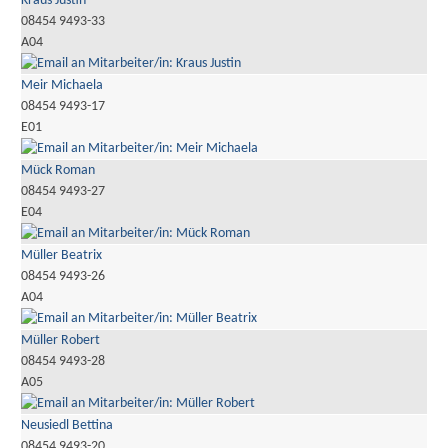
Kraus Justin
08454 9493-33
A04
Meir Michaela
08454 9493-17
E01
Mück Roman
08454 9493-27
E04
Müller Beatrix
08454 9493-26
A04
Müller Robert
08454 9493-28
A05
Neusiedl Bettina
08454 9493-20