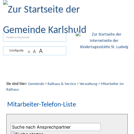
Zum Inhalt
,
zur Navigation
oder
zur Startseite
springen.
suchen
A
A
Schriftgröße
A
Sie sind hier:
Gemeinde
>
Rathaus & Service
>
Verwaltung
>
Mitarbeiter im
Rathaus
Mitarbeiter-Telefon-Liste