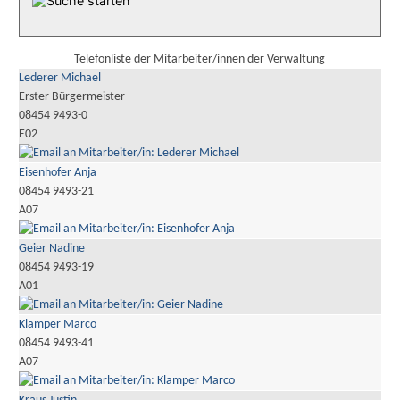
Telefonliste der Mitarbeiter/innen der Verwaltung
Lederer Michael
Erster Bürgermeister
08454 9493-0
E02
Eisenhofer Anja
08454 9493-21
A07
Geier Nadine
08454 9493-19
A01
Klamper Marco
08454 9493-41
A07