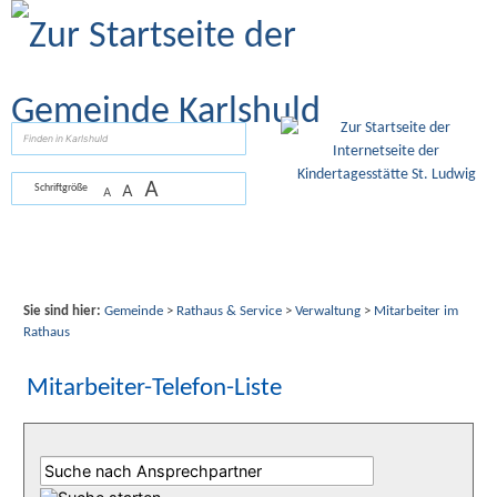
Zum Inhalt
,
zur Navigation
oder
zur Startseite
springen.
suchen
A
A
Schriftgröße
A
Sie sind hier:
Gemeinde
>
Rathaus & Service
>
Verwaltung
>
Mitarbeiter im
Rathaus
Mitarbeiter-Telefon-Liste