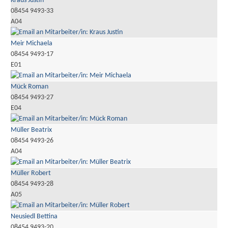
Kraus Justin
08454 9493-33
A04
Meir Michaela
08454 9493-17
E01
Mück Roman
08454 9493-27
E04
Müller Beatrix
08454 9493-26
A04
Müller Robert
08454 9493-28
A05
Neusiedl Bettina
08454 9493-20