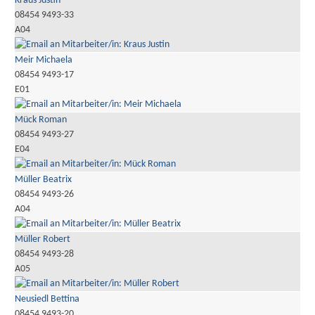
Kraus Justin
08454 9493-33
A04
Meir Michaela
08454 9493-17
E01
Mück Roman
08454 9493-27
E04
Müller Beatrix
08454 9493-26
A04
Müller Robert
08454 9493-28
A05
Neusiedl Bettina
08454 9493-20