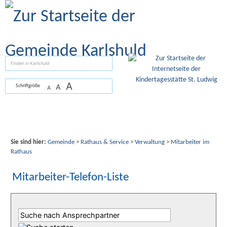
Zum Inhalt
,
zur Navigation
oder
zur Startseite
springen.
suchen
A
A
Schriftgröße
A
Sie sind hier:
Gemeinde
>
Rathaus & Service
>
Verwaltung
>
Mitarbeiter im
Rathaus
Mitarbeiter-Telefon-Liste