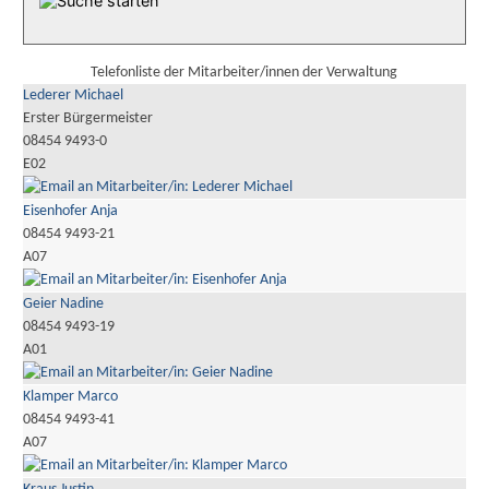
Telefonliste der Mitarbeiter/innen der Verwaltung
Lederer Michael
Erster Bürgermeister
08454 9493-0
E02
Eisenhofer Anja
08454 9493-21
A07
Geier Nadine
08454 9493-19
A01
Klamper Marco
08454 9493-41
A07