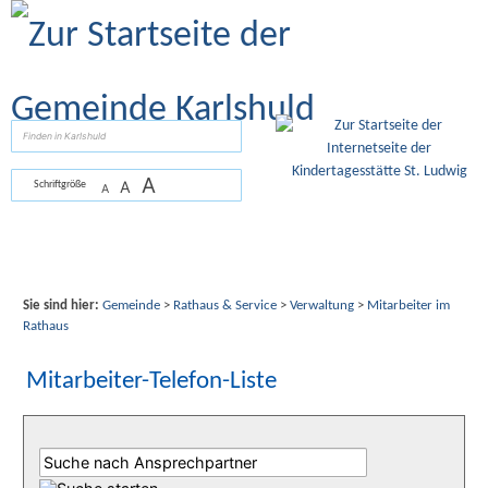
Zum Inhalt
,
zur Navigation
oder
zur Startseite
springen.
suchen
A
A
Schriftgröße
A
Sie sind hier:
Gemeinde
>
Rathaus & Service
>
Verwaltung
>
Mitarbeiter im
Rathaus
Mitarbeiter-Telefon-Liste