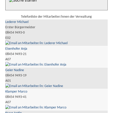
Telefonliste der Mitarbeiter/innen der Verwaltung
Lederer Michael
Erster Bürgermeister
08454 9493-0
E02
Eisenhofer Anja
08454 9493-21
A07
Geier Nadine
08454 9493-19
A01
Klamper Marco
08454 9493-41
A07