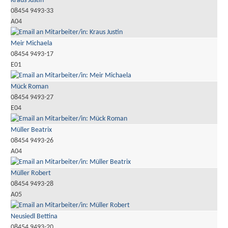
Kraus Justin
08454 9493-33
A04
Meir Michaela
08454 9493-17
E01
Mück Roman
08454 9493-27
E04
Müller Beatrix
08454 9493-26
A04
Müller Robert
08454 9493-28
A05
Neusiedl Bettina
08454 9493-20