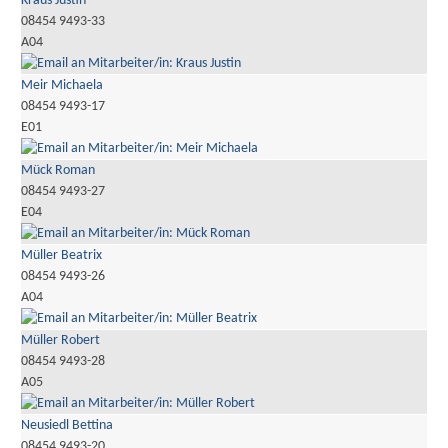
Kraus Justin
08454 9493-33
A04
Meir Michaela
08454 9493-17
E01
Mück Roman
08454 9493-27
E04
Müller Beatrix
08454 9493-26
A04
Müller Robert
08454 9493-28
A05
Neusiedl Bettina
08454 9493-20