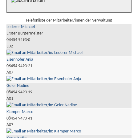
Telefonliste der Mitarbeiter/innen der Verwaltung
Lederer Michael
Erster Bürgermeister
08454 9493-0
E02
Eisenhofer Anja
08454 9493-21
A07
Geier Nadine
08454 9493-19
A01
Klamper Marco
08454 9493-41
A07