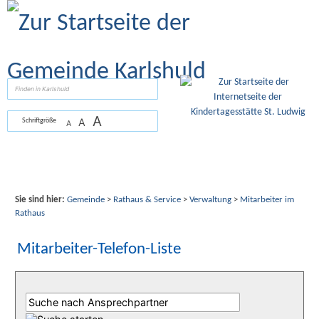
Zum Inhalt
,
zur Navigation
oder
zur Startseite
springen.
suchen
A
A
Schriftgröße
A
Sie sind hier:
Gemeinde
>
Rathaus & Service
>
Verwaltung
>
Mitarbeiter im
Rathaus
Mitarbeiter-Telefon-Liste