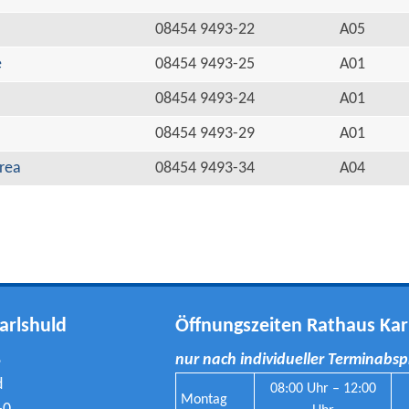
08454 9493-22
A05
e
08454 9493-25
A01
08454 9493-24
A01
08454 9493-29
A01
rea
08454 9493-34
A04
arlshuld
Öffnungszeiten Rathaus Kar
8
nur nach individueller Terminabs
d
08:00 Uhr – 12:00
Montag