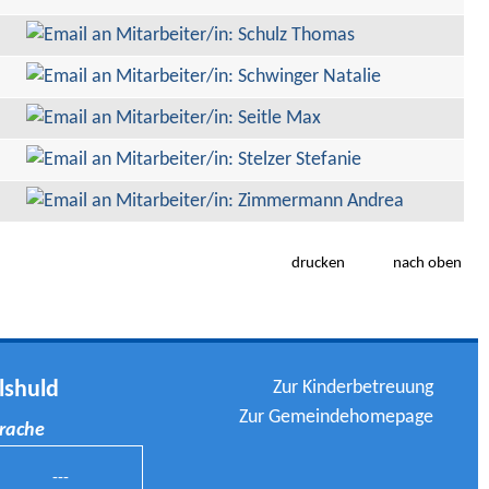
drucken
nach oben
Zur Kinderbetreuung
lshuld
Zur Gemeindehomepage
prache
---