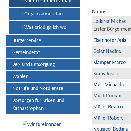
Mitarbeiter im Rathaus
Name
Organisationsplan
Lederer Michael
Was erledige ich wo
Erster Bürgermeis
Eisenhofer Anja
Bürgerservice
Geier Nadine
Gemeinderat
Klamper Marco
Ver- und Entsorgung
Kraus Justin
Wahlen
Meir Michaela
Notrufe und Notdienste
Mück Roman
Vorsorgen für Krisen und
Müller Beatrix
Kathastrophen
Müller Robert
Neusiedl Bettina