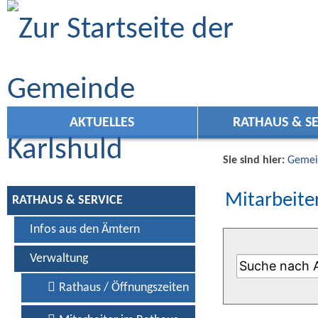
Zum Inhalt
,
zur Navigation
oder
zur Startseite
springen.
AKTUELLES
RATHAUS & SE
Sie sind hier:
Gemei
Mitarbeiter
RATHAUS & SERVICE
Infos aus den Ämtern
Verwaltung
Rathaus / Öffnungszeiten