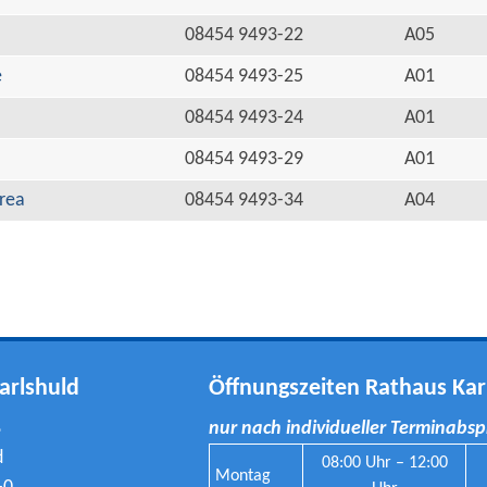
08454 9493-22
A05
e
08454 9493-25
A01
08454 9493-24
A01
08454 9493-29
A01
rea
08454 9493-34
A04
arlshuld
Öffnungszeiten Rathaus Kar
8
nur nach individueller Terminabs
d
08:00 Uhr – 12:00
Montag