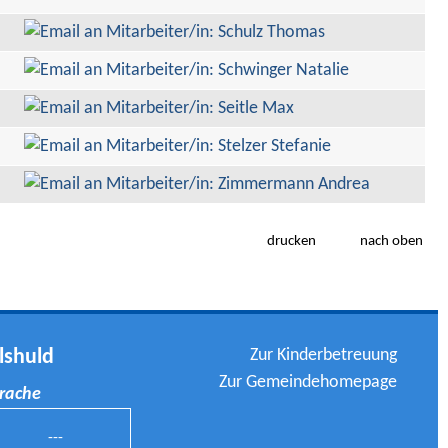
drucken
nach oben
Zur Kinderbetreuung
lshuld
Zur Gemeindehomepage
prache
---