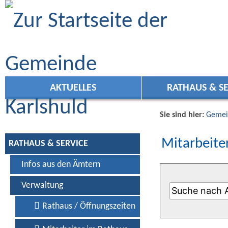
Zum Inhalt
,
zur Navigation
oder
zur Startseite
springen.
AKTUELLES
RATHAUS & SE
Sie sind hier:
Gemei
Mitarbeiter
RATHAUS & SERVICE
Infos aus den Ämtern
Verwaltung
Rathaus / Öffnungszeiten