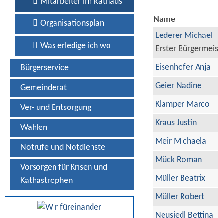
Mitarbeiter im Rathaus
Name
Organisationsplan
Lederer Michael
Was erledige ich wo
Erster Bürgermeis
Eisenhofer Anja
Bürgerservice
Geier Nadine
Gemeinderat
Klamper Marco
Ver- und Entsorgung
Kraus Justin
Wahlen
Meir Michaela
Notrufe und Notdienste
Mück Roman
Vorsorgen für Krisen und
Müller Beatrix
Kathastrophen
Müller Robert
Neusiedl Bettina